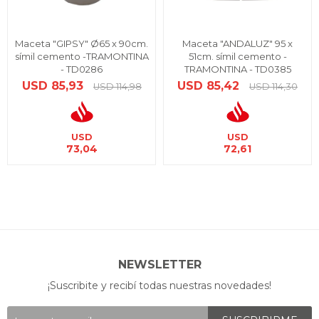
Maceta "GIPSY" Ø65 x 90cm.
Maceta "ANDALUZ" 95 x
símil cemento -TRAMONTINA
51cm. símil cemento -
- TD0286
TRAMONTINA - TD0385
USD
85,93
USD
85,42
USD
114,98
USD
114,30
USD
USD
73,04
72,61
NEWSLETTER
¡Suscribite y recibí todas nuestras novedades!