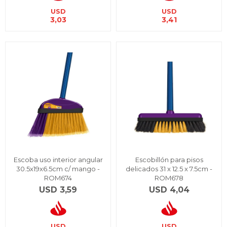
USD
USD
3,03
3,41
Escoba uso interior angular
Escobillón para pisos
30.5x19x6.5cm c/ mango -
delicados 31 x 12.5 x 7.5cm -
ROM674
ROM678
USD
3,59
USD
4,04
USD
USD