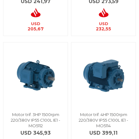
USD
241,97
USD
273,59
USD
USD
205,67
232,55
Motor trif. 3HP 1500rpm
Motor trif. 4HP 1500rpm
220/380V IP55 C100L IE1 -
220/380V IP55 C100L IE1 -
MO5112
MO5114
USD
345,93
USD
399,11