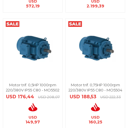
USD
USD
572,19
2.199,39
Motor trif. 0,5HP 1000rpm
Motor trif. 0,75HP 1000rpm
220/380V IP55 C80 - MO5502
220/380V IP55 C80 - MO5504
USD
176,44
USD
188,53
USD
208,07
USD
222,33
USD
USD
149,97
160,25