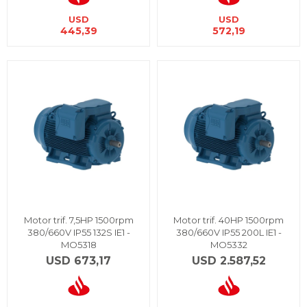
USD
USD
445,39
572,19
Motor trif. 7,5HP 1500rpm
Motor trif. 40HP 1500rpm
380/660V IP55 132S IE1 -
380/660V IP55 200L IE1 -
MO5318
MO5332
USD
673,17
USD
2.587,52