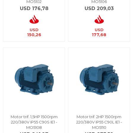
MO5102
MO5106
USD
176,78
USD
209,03
USD
USD
150,26
177,68
Motor trif. 1,5HP 1500rpm
Motor trif. 2HP 1500rpm
220/380V IP55 C90S IE1 -
220/380V IP55 C90L IE1 -
MO5108
MO5110