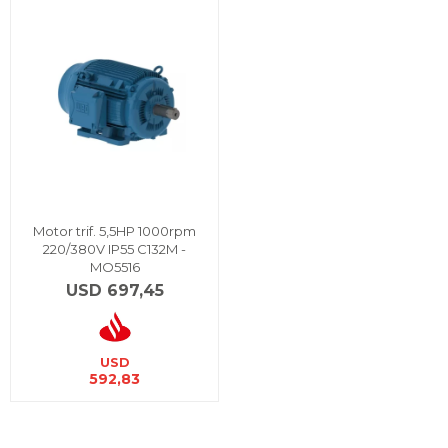
Motor trif. 5,5HP 1000rpm
220/380V IP55 C132M -
MO5516
USD
697,45
USD
592,83