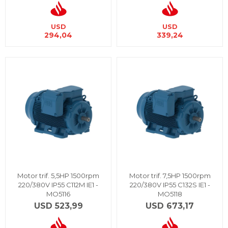
USD
USD
294,04
339,24
Motor trif. 5,5HP 1500rpm
Motor trif. 7,5HP 1500rpm
220/380V IP55 C112M IE1 -
220/380V IP55 C132S IE1 -
MO5116
MO5118
USD
523,99
USD
673,17