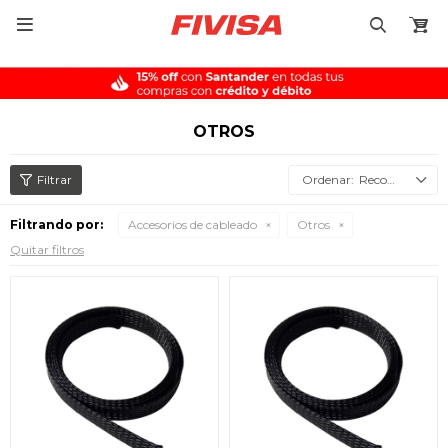

OTROS
Recomendados
Filtrando por:
Accesorios de cableado
Otros
Quitar filtros