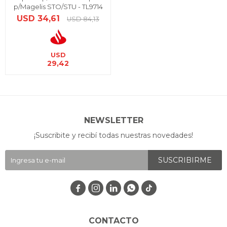
p/Magelis STO/STU - TL9714
USD
34,61
USD
84,13
USD
29,42
NEWSLETTER
¡Suscribite y recibí todas nuestras novedades!
SUSCRIBIRME




CONTACTO