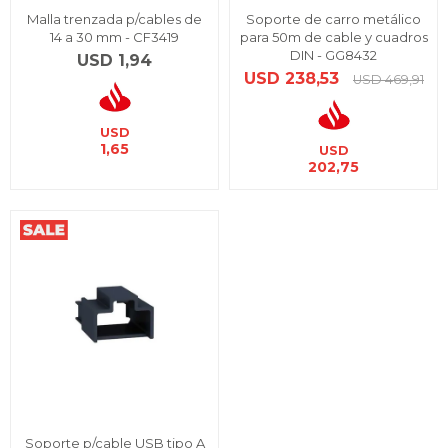
Malla trenzada p/cables de
Soporte de carro metálico
14 a 30 mm - CF3419
para 50m de cable y cuadros
DIN - GG8432
USD
1,94
USD
238,53
USD
469,91
USD
1,65
USD
202,75
Soporte p/cable USB tipo A