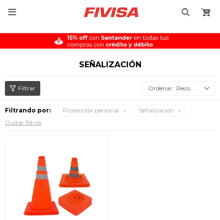

SEÑALIZACIÓN
Recomendados
Filtrando por:
Protección personal
Señalización
Quitar filtros