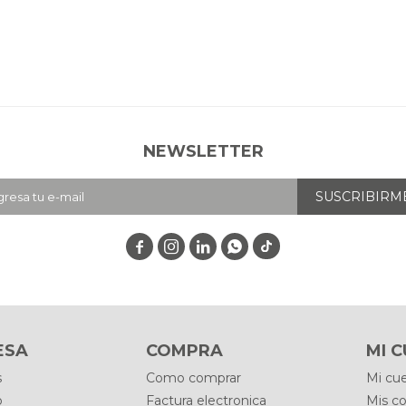
NEWSLETTER
SUSCRIBIRM




ESA
COMPRA
MI 
s
Como comprar
Mi cu
o
Factura electronica
Mis c