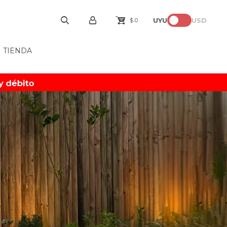
UYU
USD
$
0
TIENDA