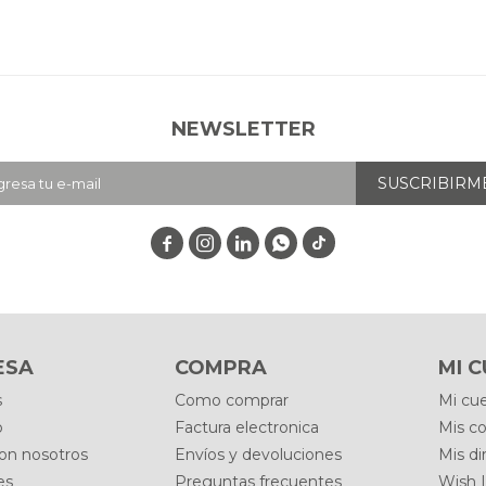
NEWSLETTER
SUSCRIBIRM




ESA
COMPRA
MI 
s
Como comprar
Mi cu
o
Factura electronica
Mis c
con nosotros
Envíos y devoluciones
Mis di
es
Preguntas frecuentes
Wish L