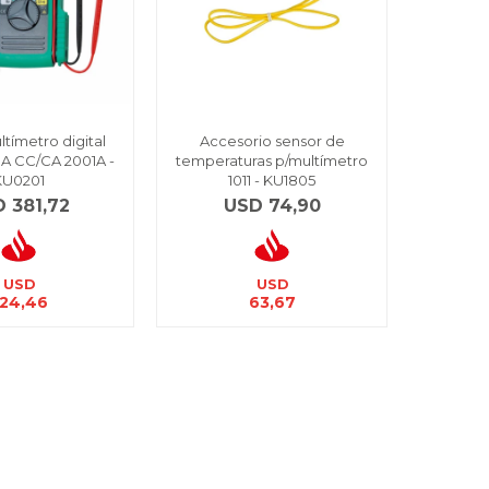
ltímetro digital
Accesorio sensor de
0A CC/CA 2001A -
temperaturas p/multímetro
KU0201
1011 - KU1805
D
381,72
USD
74,90
USD
USD
24,46
63,67