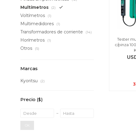
Multímetros
(2)
Voltímetros
(1)
Multimedidores
(1)
Transformadores de corriente
(14)
Tester mu
Horímetros
(1)
c/pinza 10
Otros
(5)
US
Marcas
Kyoritsu
(2)
3
Precio
($)
OK