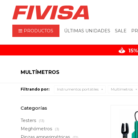
PRODUCTOS
ÚLTIMAS UNIDADES
SALE
PR
MULTÍMETROS
Filtrando por:
Instrumentos portátiles
Multímetros
Categorías
Testers
(13)
Meghómetros
(3)
Pinzas amperimétricas
(12)