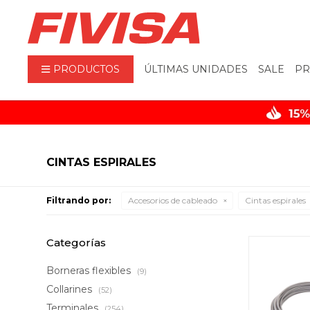
PRODUCTOS
ÚLTIMAS UNIDADES
SALE
PR
CINTAS ESPIRALES
Filtrando por:
Accesorios de cableado
Cintas espirales
Categorías
Borneras flexibles
(9)
Collarines
(52)
Terminales
(254)