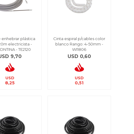
e enhebrar plástica
Cinta espiral p/cables color
m electricista -
blanco Rango: 4-50mm -
NTINA - TE2120
WI1806
USD
9,70
USD
0,60
USD
USD
8,25
0,51