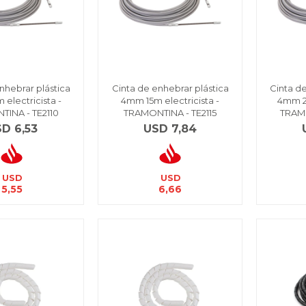
nhebrar plástica
Cinta de enhebrar plástica
Cinta d
electricista -
4mm 15m electricista -
4mm 20
INA - TE2110
TRAMONTINA - TE2115
TRAMO
SD
6,53
USD
7,84
USD
USD
5,55
6,66