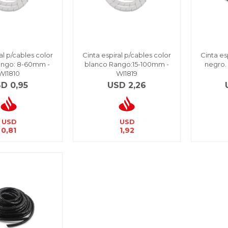
al p/cables color
Cinta espiral p/cables color
Cinta es
ango: 8-60mm -
blanco Rango:15-100mm -
negro.
WI1810
WI1819
SD
0,95
USD
2,26
USD
USD
0,81
1,92