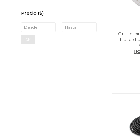
Precio
($)
Cinta espir
blanco R
OK
U