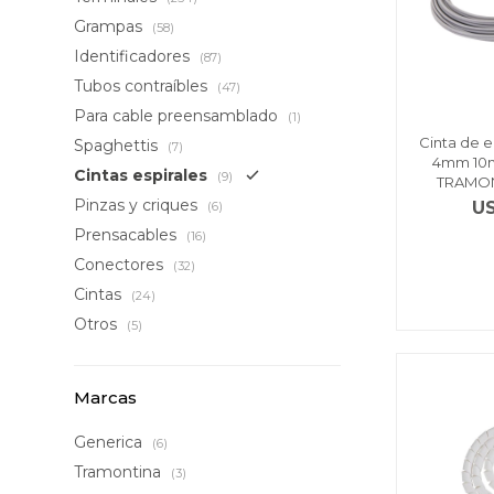
Grampas
(58)
Identificadores
(87)
Tubos contraíbles
(47)
Para cable preensamblado
(1)
Cinta de e
Spaghettis
(7)
4mm 10m 
Cintas espirales
(9)
TRAMONT
Pinzas y criques
U
(6)
Prensacables
(16)
Conectores
(32)
Cintas
(24)
Otros
(5)
Marcas
Generica
(6)
Tramontina
(3)