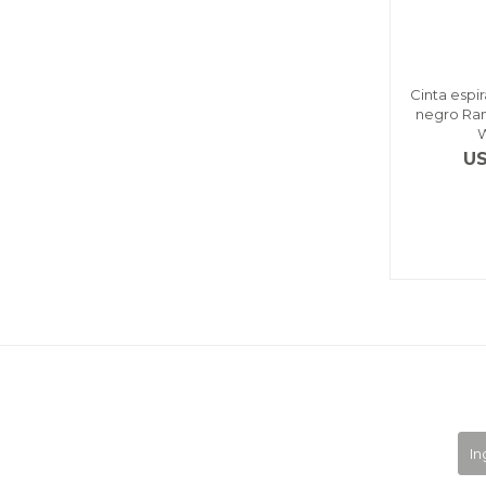
Cinta espir
negro Ran
W
U