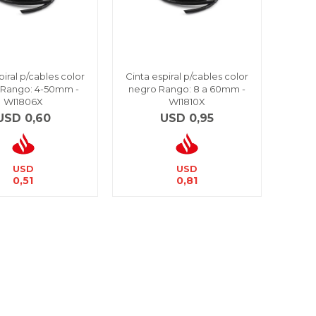
piral p/cables color
Cinta espiral p/cables color
 Rango: 4-50mm -
negro Rango: 8 a 60mm -
WI1806X
WI1810X
USD
0,60
USD
0,95
USD
USD
0,51
0,81