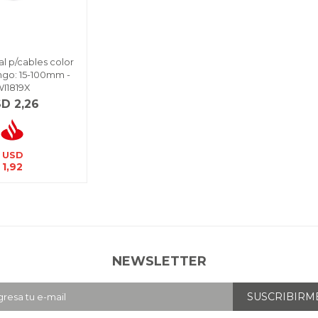
al p/cables color
go: 15-100mm -
I1819X
SD
2,26
USD
1,92
NEWSLETTER
SUSCRIBIRM