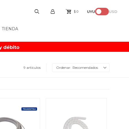
UYU
USD
$
0
TIENDA
9 artículos
Recomendados