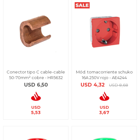
Conector tipo C cable-cable
Mód. tomacorriente schuko
50-70mm² cobre - HR5632
16A 250V rojo - AE4244
USD
6,50
USD
4,32
USD
8,68
USD
USD
5,53
3,67