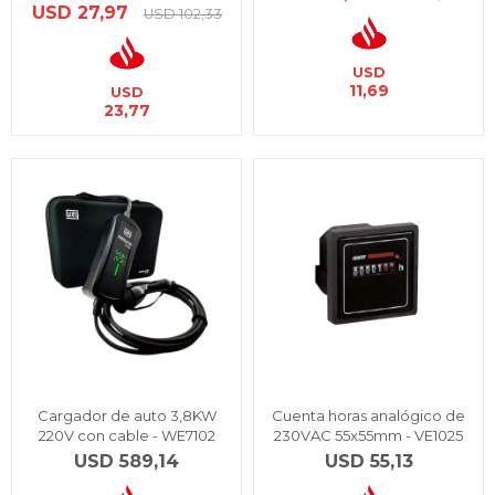
USD
27,97
USD
102,33
USD
11,69
USD
23,77
Cargador de auto 3,8KW
Cuenta horas analógico de
220V con cable - WE7102
230VAC 55x55mm - VE1025
USD
589,14
USD
55,13