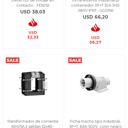
Detector de voltaje sin
Toma exterior industrial p/
contacto - FE9252
contenedor 3P+T 32A 3HS
380V IP67 - GG0156
USD
38,03
USD
66,20
USD
32,33
USD
56,27
Transformador de corriente
Ficha macho tipo industrial,
600/5A 2 salidas 32x65 -
3P+T, 63A-500V, color negro