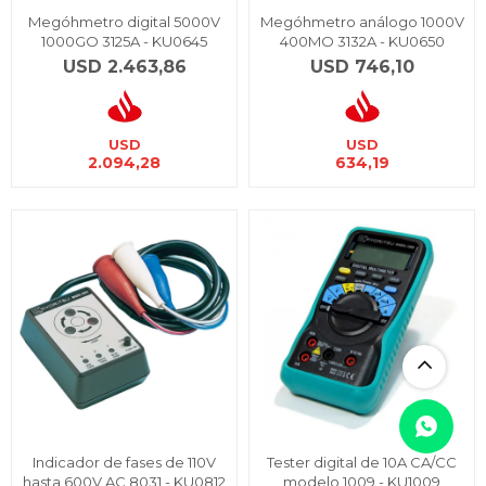
Megóhmetro digital 5000V
Megóhmetro análogo 1000V
1000GO 3125A - KU0645
400MO 3132A - KU0650
USD
2.463,86
USD
746,10
USD
USD
2.094,28
634,19
Indicador de fases de 110V
Tester digital de 10A CA/CC
hasta 600V AC 8031 - KU0812
modelo 1009 - KU1009