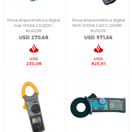
Pinza amperimétrica digital
Pinza amperimétrica digital
máx 1000A CA 2200 -
RMS 2000A CA/CC 2009R -
KU0238
KU0239
USD
270,68
USD
971,66
USD
USD
230,08
825,91