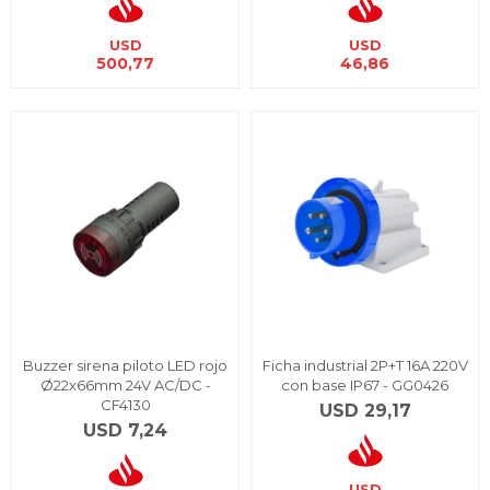
USD
USD
500,77
46,86
Buzzer sirena piloto LED rojo
Ficha industrial 2P+T 16A 220V
Ø22x66mm 24V AC/DC -
con base IP67 - GG0426
CF4130
USD
29,17
USD
7,24
USD