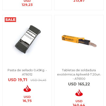
213,87
USD
129,23
Pasta de sellado 0,45Kg. -
Tabletas de soldadura
AT6012
exotérmica Apliweld-T 20un.
- AT6100
USD
19,71
USD
34,45
USD
165,22
USD
16,75
USD
140,44