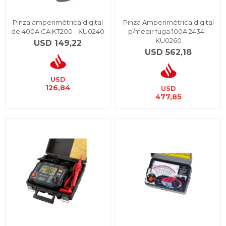
Pinza amperimétrica digital
Pinza Amperimétrica digital
de 400A CA KT200 - KU0240
p/medir fuga 100A 2434 -
KU0260
USD
149,22
USD
562,18
USD
126,84
USD
477,85