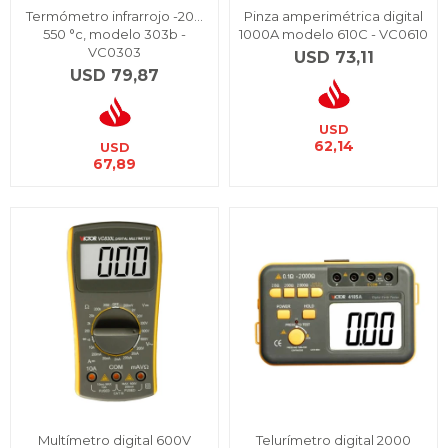
Termómetro infrarrojo -20…
Pinza amperimétrica digital
550 °c, modelo 303b -
1000A modelo 610C - VC0610
VC0303
USD
73,11
USD
79,87
USD
62,14
USD
67,89
Multímetro digital 600V
Telurímetro digital 2000