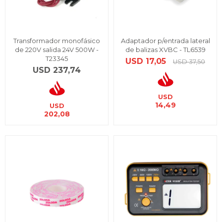
Transformador monofásico
Adaptador p/entrada lateral
de 220V salida 24V 500W -
de balizas XVBC - TL6539
T23345
USD
17,05
USD
37,50
USD
237,74
USD
14,49
USD
202,08