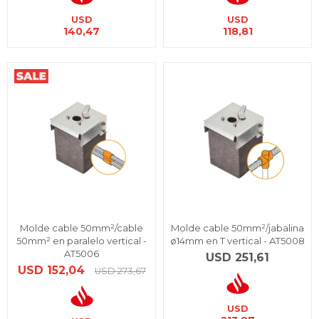
USD
USD
140,47
118,81
Molde cable 50mm²/cable
Molde cable 50mm²/jabalina
50mm² en paralelo vertical -
ø14mm en T vertical - AT5008
AT5006
USD
251,61
USD
152,04
USD
273,67
USD