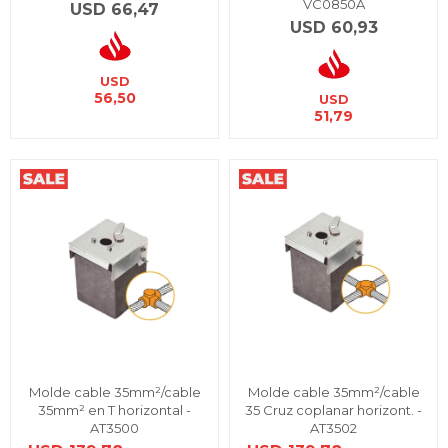
VC0850A
USD
66,47
USD
60,93
USD
56,50
USD
51,79
Molde cable 35mm²/cable
Molde cable 35mm²/cable
35mm² en T horizontal -
35 Cruz coplanar horizont. -
AT3500
AT3502