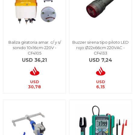
Baliza giratoria amar. c/ y s/
Buzzer sirena tipo piloto LED
sonido 10x16cm-220V -
rojo Ø22x66cm 220VAC -
CF4105
CF4133
USD
36,21
USD
7,24
USD
USD
30,78
6,15