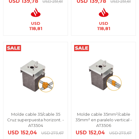
USD
139,78
USD
139,78
USD
251,61
USD
251,61
USD
USD
118,81
118,81
Molde cable 35/cable 35
Molde cable 35mm²/cable
Cruz superpuesta horizont. -
35mm² en paralelo vertical -
AT3504
AT3506
USD
152,04
USD
152,04
USD
273,67
USD
273,67