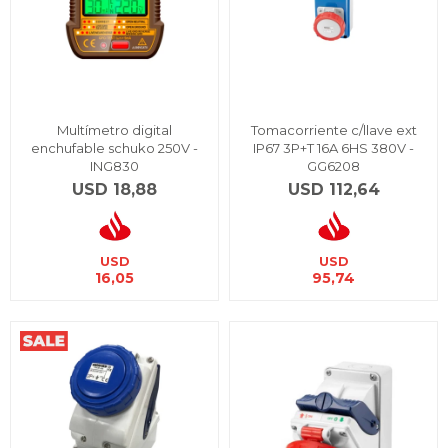
Multímetro digital
Tomacorriente c/llave ext
enchufable schuko 250V -
IP67 3P+T 16A 6HS 380V -
ING830
GG6208
USD
18,88
USD
112,64
USD
USD
16,05
95,74