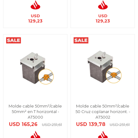
USD
USD
129,23
129,23
Molde cable 50mm²/cable
Molde cable 50mm²/cable
50mm² en T horizontal -
50 Cruz coplanar horizont. -
AT5000
AT5002
USD
165,26
USD
139,78
USD
251,61
USD
251,61