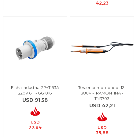
42,23
Ficha industrial 2P+T 63A
Tester comprobador 12-
220V 6H - GG1016
380V -TRAMONTINA -
TN3703
USD
91,58
USD
42,21
USD
77,84
USD
35,88