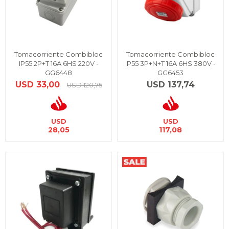
Tomacorriente Combibloc
Tomacorriente Combibloc
IP55 2P+T 16A 6HS 220V -
IP55 3P+N+T 16A 6HS 380V -
GG6448
GG6453
USD
33,00
USD
137,74
USD
120,75
USD
USD
28,05
117,08