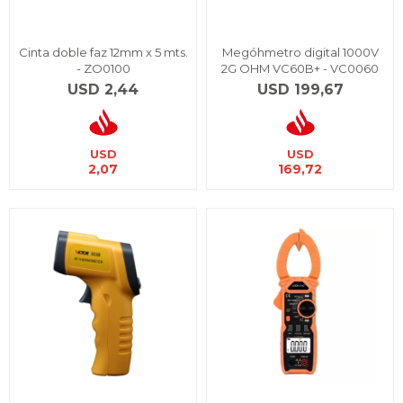
Cinta doble faz 12mm x 5 mts.
Megóhmetro digital 1000V
- ZO0100
2G OHM VC60B+ - VC0060
USD
2,44
USD
199,67
USD
USD
2,07
169,72