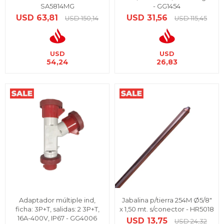
SA5814MG
- GG1454
USD
63,81
USD
31,56
USD
150,14
USD
115,45
USD
USD
54,24
26,83
Adaptador múltiple ind,
Jabalina p/tierra 254M Ø5/8"
ficha: 3P+T, salidas: 2 3P+T,
x 1,50 mt. s/conector - HR5018
16A-400V, IP67 - GG4006
USD
13,75
USD
24,32