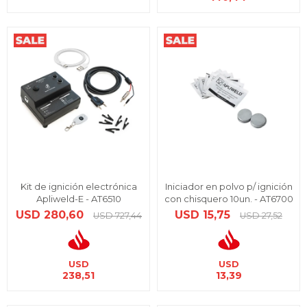
Kit de ignición electrónica
Iniciador en polvo p/ ignición
Apliweld-E - AT6510
con chisquero 10un. - AT6700
USD
280,60
USD
15,75
USD
727,44
USD
27,52
USD
USD
238,51
13,39