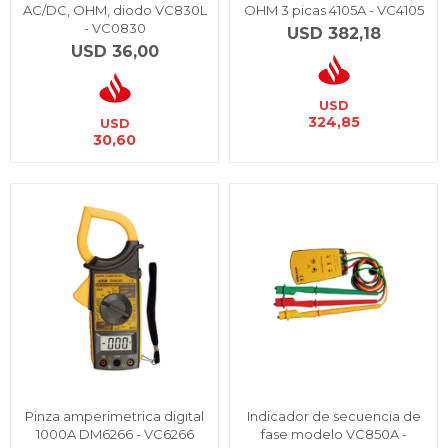
AC/DC, OHM, diodo VC830L
OHM 3 picas 4105A - VC4105
- VC0830
USD
382,18
USD
36,00
USD
324,85
USD
30,60
Pinza amperimetrica digital
Indicador de secuencia de
1000A DM6266 - VC6266
fase modelo VC850A -