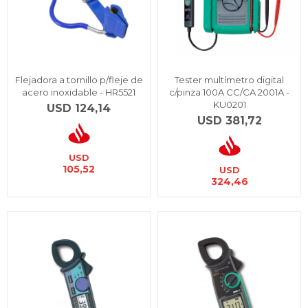
Flejadora a tornillo p/fleje de
Tester multímetro digital
acero inoxidable - HR5521
c/pinza 100A CC/CA 2001A -
KU0201
USD
124,14
USD
381,72
USD
105,52
USD
324,46