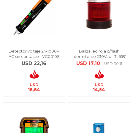
Detector voltaje 24-1000V
Baliza led roja c/flash
AC sin contacto - VC0010S
intermitente 230Vac - TL6591
USD
22,16
USD
17,10
USD
30,11
USD
USD
18,84
14,54