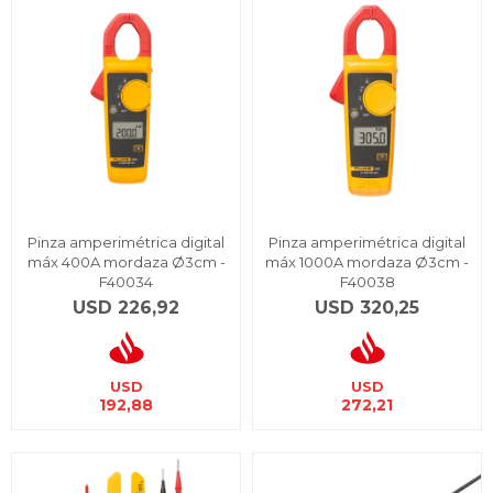
Pinza amperimétrica digital
Pinza amperimétrica digital
máx 400A mordaza Ø3cm -
máx 1000A mordaza Ø3cm -
F40034
F40038
USD
226,92
USD
320,25
USD
USD
192,88
272,21