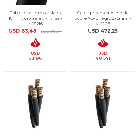
Cable de aluminio aislado
Cable preensamblado de
16mm², uso aéreo - Funsa -
cobre XLPE negro 2x6mm² -
N09216
N10206
USD
63,48
USD
472,25
USD
98,94
USD
USD
53,96
401,41