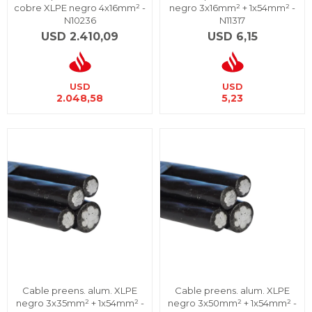
cobre XLPE negro 4x16mm² -
negro 3x16mm² + 1x54mm² -
N10236
N11317
USD
2.410,09
USD
6,15
USD
USD
2.048,58
5,23
Cable preens. alum. XLPE
Cable preens. alum. XLPE
negro 3x35mm² + 1x54mm² -
negro 3x50mm² + 1x54mm² -