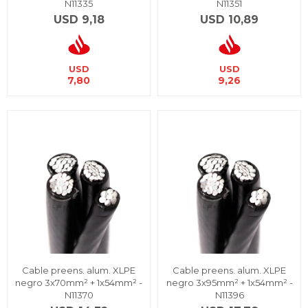
N11335
N11351
USD
9,18
USD
10,89
USD
USD
7,80
9,26
Cable preens. alum. XLPE
Cable preens. alum. XLPE
negro 3x70mm² + 1x54mm² -
negro 3x95mm² + 1x54mm² -
N11370
N11396