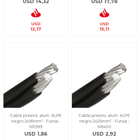
USD
14,32
USD
17,78
USD
USD
12,17
15,11
Cable preens. alum. XLPE
Cable preens. alum. XLPE
negro 2x16mm² - Funsa -
negro 2x25mm² - Funsa -
N11399
N11400
USD
1,86
USD
2,92