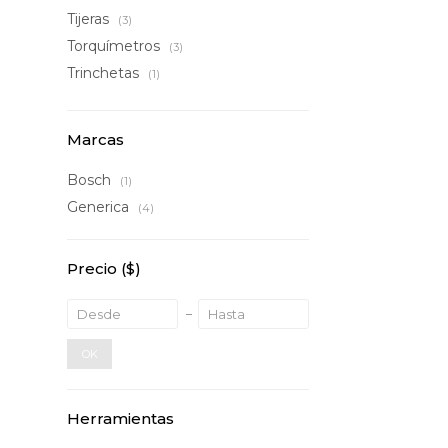
Tijeras
(3)
Torquímetros
(3)
Trinchetas
(1)
Marcas
Bosch
(1)
Generica
(4)
Precio
($)
OK
Herramientas