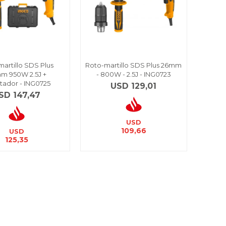
artillo SDS Plus
Roto-martillo SDS Plus 26mm
m 950W 2.5J +
- 800W - 2.5J - ING0723
tador - ING0725
USD
129,01
SD
147,47
USD
109,66
USD
125,35