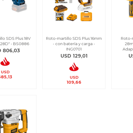
llo SDS Plus 18V
Roto-martillo SDS Plus 16mm
Roto-m
-28D" - BS0886
- con batería y carga -
28m
ING0701
Adap
D
806,03
USD
129,01
U
USD
685,13
USD
109,66