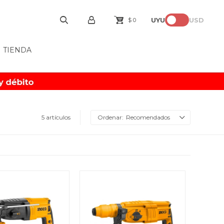
UYU
USD
$
0
TIENDA
5 artículos
Recomendados