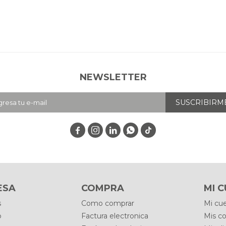
NEWSLETTER
SUSCRIBIRM




ESA
COMPRA
MI 
s
Como comprar
Mi cu
o
Factura electronica
Mis c