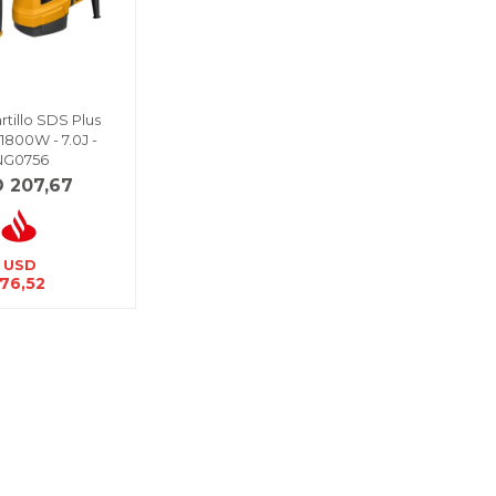
tillo SDS Plus
1800W - 7.0J -
NG0756
D
207,67
USD
176,52