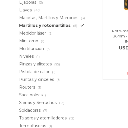
Lijadoras
(3)
Llaves
(48)
Macetas, Martillos y Marrones
(3)
Martillos y rotomartillos
(5)
Roto-mar
Medidor láser
(2)
36mm - 
Minitorno
I
(1)
US
Multifunción
(3)
Niveles
(1)
Pinzas y alicates
(95)
Pistola de calor
(1)
Puntas y cinceles
(8)
Routers
(1)
Saca poleas
(1)
Sierras y Serruchos
(12)
Soldadoras
(7)
Taladros y atornilladores
(12)
Termofusoras
(1)