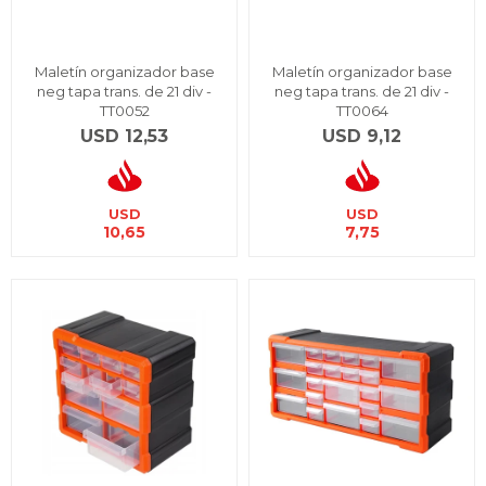
Maletín organizador base
Maletín organizador base
neg tapa trans. de 21 div -
neg tapa trans. de 21 div -
TT0052
TT0064
USD
12,53
USD
9,12
USD
USD
10,65
7,75