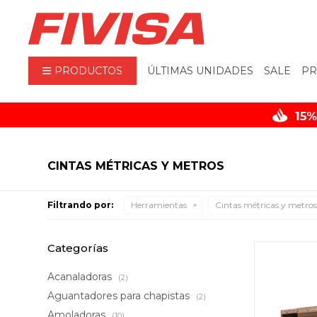
PRODUCTOS
ÚLTIMAS UNIDADES
SALE
PR
CINTAS MÉTRICAS Y METROS
Filtrando por:
Herramientas
Cintas métricas y metro
Categorías
Acanaladoras
(2)
Aguantadores para chapistas
(2)
Amoladoras
(10)