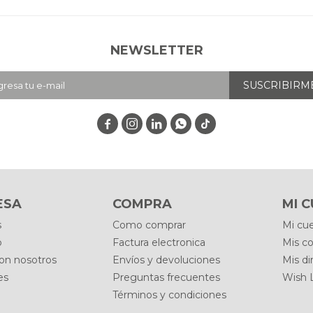
NEWSLETTER
SUSCRIBIRM




ESA
COMPRA
MI 
s
Como comprar
Mi cu
o
Factura electronica
Mis c
con nosotros
Envíos y devoluciones
Mis di
es
Preguntas frecuentes
Wish L
Términos y condiciones