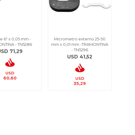
re 6" x 0,05 mm -
Micrometro externo 25-50
NTINA - TN5286
mm x 0,01 mm -TRAMONTINA
- TN5296
USD
71,29
USD
41,52
USD
60,60
USD
35,29