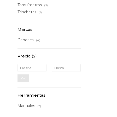
Torquímetros
(3)
Trinchetas
(1)
Marcas
Generica
(4)
Precio
($)
OK
Herramientas
Manuales
(2)