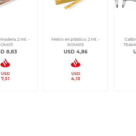
madera, 2 mt. -
Metro en plástico, 2 mt. -
Calib
ROM011
ROM013
TRAMO
SD
8,83
USD
4,86
USD
USD
7,51
4,13