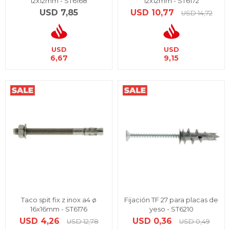
12x12mm - ST6168
12x12mm - ST6172
USD
7,85
USD
10,77
USD
14,72
USD
USD
6,67
9,15
Taco spit fix z inox a4 ø
Fijación TF 27 para placas de
16x16mm - ST6176
yeso - ST6210
USD
4,26
USD
0,36
USD
12,78
USD
0,49