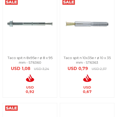
Taco spit n 8x95e r ø 8 x 95
Taco spit n 10x35e r ø 10 x 35
mm - ST6360
mm - ST6363
USD
1,08
USD
0,79
USD
3,24
USD
2,37
USD
USD
0,92
0,67