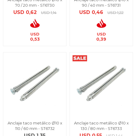
70 / 20 mm - ST6730
90 / 40 mm - ST6731
USD
0,62
USD
0,46
USD
1,14
USD
1,22
USD
USD
0,53
0,39
Anclaje taco metálico Ø10 x
Anclaje taco metálico Ø10 x
110 / 60 mm - ST6732
130 / 80 mm - ST6733
USD
1,35
USD
0,55
USD
1,44