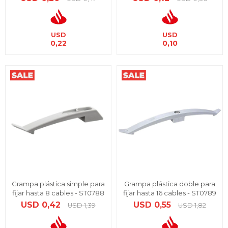
USD
USD
0,22
0,10
Grampa plástica simple para
Grampa plástica doble para
fijar hasta 8 cables - ST0788
fijar hasta 16 cables - ST0789
USD
0,42
USD
0,55
USD
1,39
USD
1,82