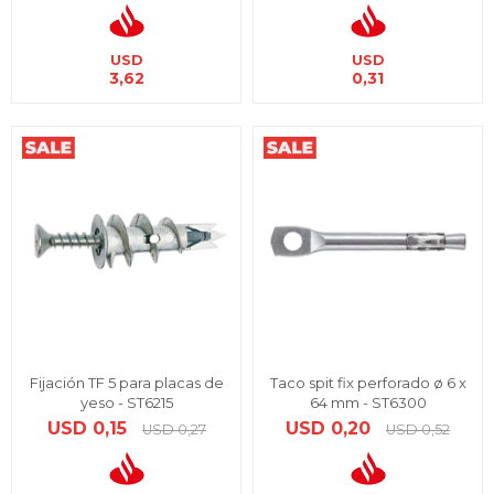
USD
USD
3,62
0,31
Fijación TF 5 para placas de
Taco spit fix perforado ø 6 x
yeso - ST6215
64 mm - ST6300
USD
0,15
USD
0,20
USD
0,27
USD
0,52