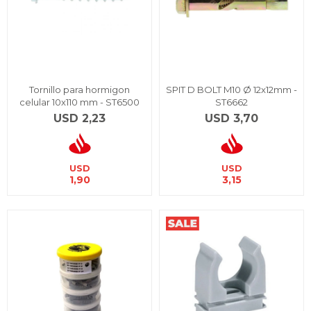
Tornillo para hormigon
SPIT D BOLT M10 Ø 12x12mm -
celular 10x110 mm - ST6500
ST6662
USD
2,23
USD
3,70
USD
USD
1,90
3,15