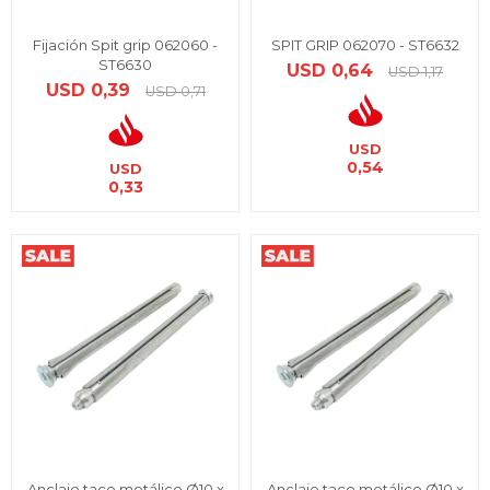
Fijación Spit grip 062060 -
SPIT GRIP 062070 - ST6632
ST6630
USD
0,64
USD
1,17
USD
0,39
USD
0,71
USD
0,54
USD
0,33
Anclaje taco metálico Ø10 x
Anclaje taco metálico Ø10 x