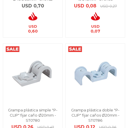
USD
0,70
USD
0,08
USD
0,27
USD
USD
0,60
0,07
Grampa plástica simple "P-
Grampa plástica doble "P-
CLIP" fijar caño Ø20mm -
CLIP" fijar caños Ø20mm -
ST0780
ST0786
USD
0,26
USD
0,12
USD
0,47
USD
0,36