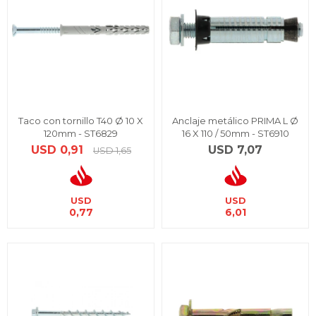
Taco con tornillo T40 Ø 10 X
Anclaje metálico PRIMA L Ø
120mm - ST6829
16 X 110 / 50mm - ST6910
USD
0,91
USD
7,07
USD
1,65
USD
USD
0,77
6,01