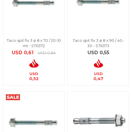
Taco spit fix 3 ø 8 x 70 / 20-10
Taco spit fix 3 ø 8 x 90 / 40-
mt - ST6372
30 - ST6373
USD
0,61
USD
0,55
USD
0,84
USD
USD
0,52
0,47