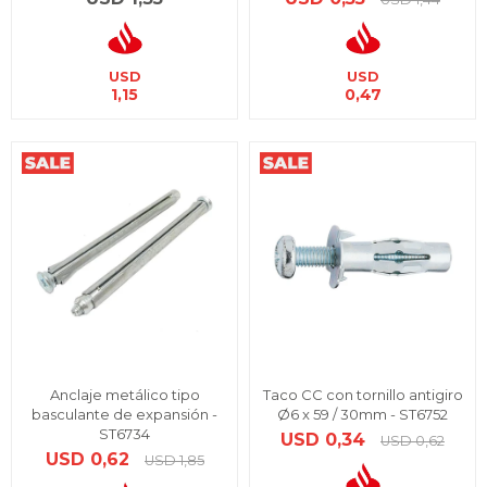
USD
USD
1,15
0,47
Anclaje metálico tipo
Taco CC con tornillo antigiro
basculante de expansión -
Ø6 x 59 / 30mm - ST6752
ST6734
USD
0,34
USD
0,62
USD
0,62
USD
1,85