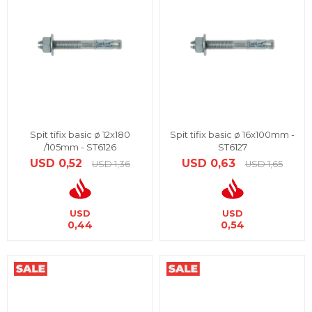
Spit tifix basic ø 12x180
Spit tifix basic ø 16x100mm -
/105mm - ST6126
ST6127
USD
0,52
USD
0,63
USD
1,36
USD
1,65
USD
USD
0,44
0,54