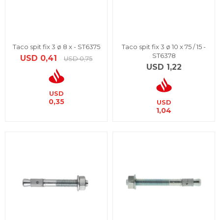
Taco spit fix 3 ø 8 x - ST6375
Taco spit fix 3 ø 10 x 75 / 15 -
ST6378
USD
0,41
USD
0,75
USD
1,22
USD
0,35
USD
1,04