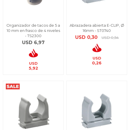
Organizador de tacos de 5 a
Abrazadera abierta E-CLIP, Ø
10 mm en frasco de 4 niveles
16mm - ST0740
- TS2300
USD
0,30
USD
0,54
USD
6,97
USD
0,26
USD
5,92