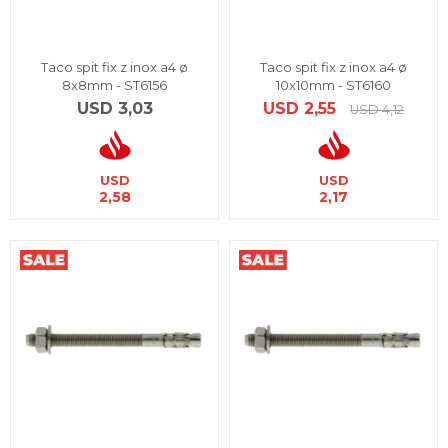
Taco spit fix z inox a4 ø
Taco spit fix z inox a4 ø
8x8mm - ST6156
10x10mm - ST6160
USD
3,03
USD
2,55
USD
4,12
USD
USD
2,58
2,17