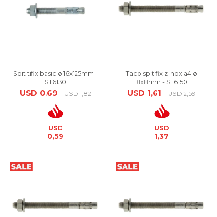
Spit tifix basic ø 16x125mm -
Taco spit fix z inox a4 ø
ST6130
8x8mm - ST6150
USD
0,69
USD
1,61
USD
1,82
USD
2,59
USD
USD
0,59
1,37