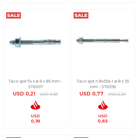
Taco spit fix ii ø 6 x 85 mm -
Taco spit n 8x55e r ø 8 x 55
ST6307
mm - ST6356
USD
0,21
USD
0,77
USD
0,55
USD
2,30
USD
USD
0,18
0,65