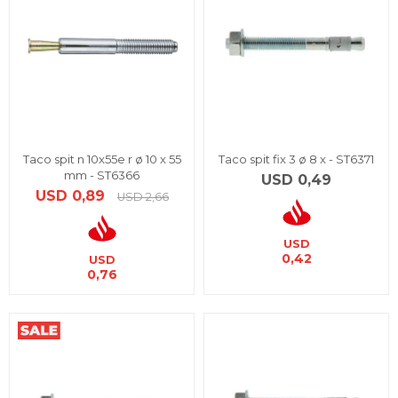
Taco spit n 10x55e r ø 10 x 55
Taco spit fix 3 ø 8 x - ST6371
mm - ST6366
USD
0,49
USD
0,89
USD
2,66
USD
0,42
USD
0,76