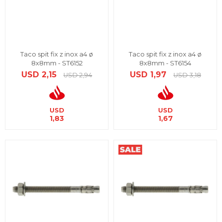
Taco spit fix z inox a4 ø
Taco spit fix z inox a4 ø
8x8mm - ST6152
8x8mm - ST6154
USD
2,15
USD
1,97
USD
2,94
USD
3,18
USD
USD
1,83
1,67