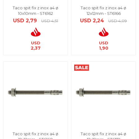
Taco spit fix z inox a4 ø
Taco spit fix z inox a4 ø
10x10mm - ST6162
12x12mm - ST6166
USD
2,79
USD
2,24
USD
4,51
USD
4,09
USD
USD
2,37
1,90
Taco spit fix z inox a4 ø
Taco spit fix z inox a4 ø