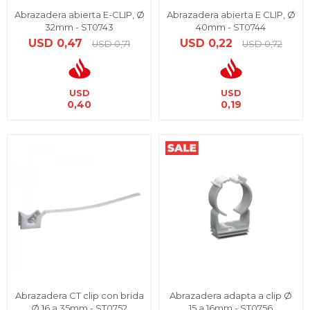
Abrazadera abierta E-CLIP, Ø
Abrazadera abierta E CLIP, Ø
32mm - ST0743
40mm - ST0744
USD
0,47
USD
0,22
USD
0,71
USD
0,72
USD
USD
0,40
0,19
Abrazadera CT clip con brida
Abrazadera adapta a clip Ø
Ø 16 a 35mm - ST0752
15 a 16mm - ST0756