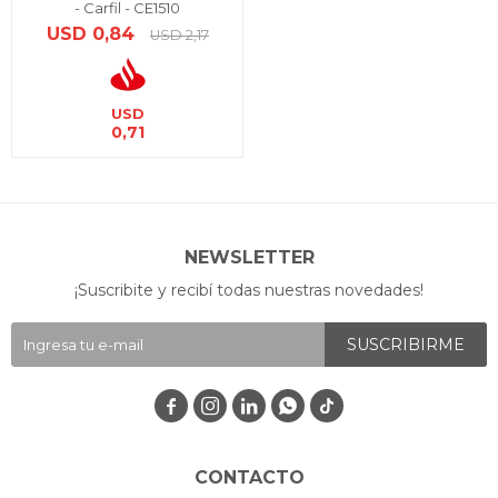
- Carfil - CE1510
USD
0,84
USD
2,17
USD
0,71
NEWSLETTER
¡Suscribite y recibí todas nuestras novedades!
SUSCRIBIRME




CONTACTO