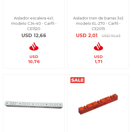
Aislador escalera 4x1,
Aislador tren de barras 3x2
modelo CJ4-40 - Carfil -
modelo EL-270 - Carfil -
CE1520
CE2015
USD
12,66
USD
2,01
USD
10,43
USD
USD
10,76
1,71