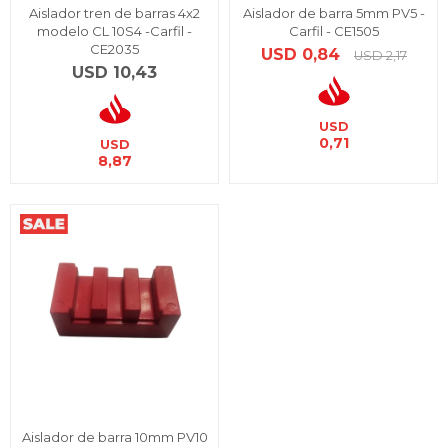
Aislador tren de barras 4x2
Aislador de barra 5mm PV5 -
modelo CL 10S4 -Carfil -
Carfil - CE1505
CE2035
USD
0,84
USD
2,17
USD
10,43
USD
0,71
USD
8,87
Aislador de barra 10mm PV10