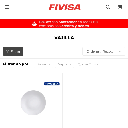

VAJILLA
Recomendados
Filtrando por:
Bazar
Vajilla
Quitar filtros