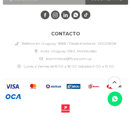




CONTACTO
Teléfono en Uruguay: 1888 / Desde el exterior: 29020808
Avda. Uruguay 1280, Montevideo
ecommerce@fivisa.com.uy
Lunes a Viernes de 8:00 a 18:00 Sábados 9:00 a 13:00
© Copyright 2026 / Fivisa