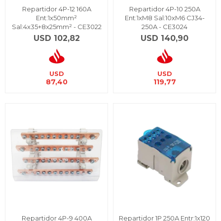
Repartidor 4P-12 160A
Repartidor 4P-10 250A
Ent:1x50mm²
Ent:1xM8 Sal:10xM6 CJ34-
Sal:4x35+8x25mm² - CE3022
250A - CE3024
USD
102,82
USD
140,90
USD
USD
87,40
119,77
Repartidor 4P-9 400A
Repartidor 1P 250A Entr:1x120