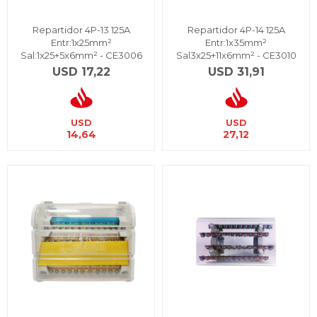
Repartidor 4P-13 125A
Repartidor 4P-14 125A
Entr:1x25mm²
Entr:1x35mm²
Sal:1x25+5x6mm² - CE3006
Sal3x25+11x6mm² - CE3010
USD
17,22
USD
31,91
USD
USD
14,64
27,12