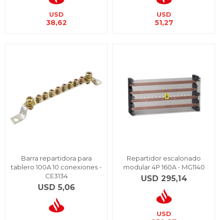
USD
USD
38,62
51,27
Barra repartidora para
Repartidor escalonado
tablero 100A 10 conexiones -
modular 4P 160A - MG1140
CE3134
USD
295,14
USD
5,06
USD