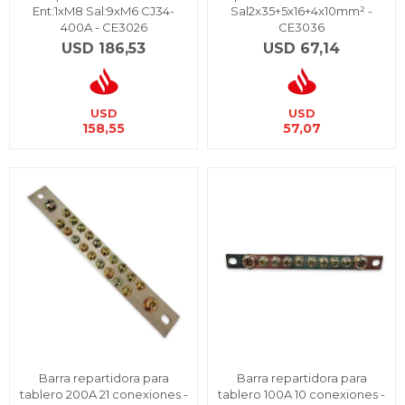
Ent:1xM8 Sal:9xM6 CJ34-
Sal2x35+5x16+4x10mm² -
400A - CE3026
CE3036
USD
186,53
USD
67,14
USD
USD
158,55
57,07
Barra repartidora para
Barra repartidora para
tablero 200A 21 conexiones -
tablero 100A 10 conexiones -