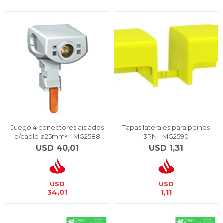
Juego 4 conectores aislados
Tapas laterales para peines
p/cable ø25mm² - MG2588
3PN - MG2590
USD
40,01
USD
1,31
USD
USD
34,01
1,11