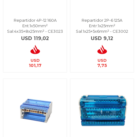
Repartidor 4P-12 160A
Repartidor 2P-6 125A
Ent:1x50mm²
Entr:1x25mm²
Sal:4x35+8x25mm² - CE3023
Sal:1x25+5x6mm² - CE3002
USD
119,02
USD
9,12
USD
USD
101,17
7,75