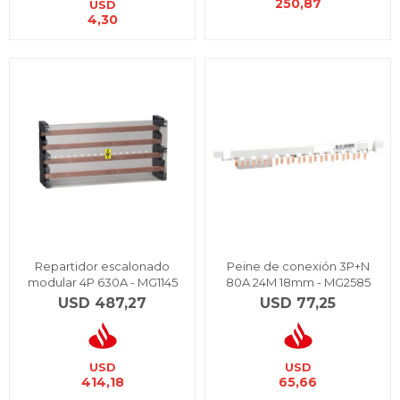
250,87
USD
4,30
Repartidor escalonado
Peine de conexión 3P+N
modular 4P 630A - MG1145
80A 24M 18mm - MG2585
USD
487,27
USD
77,25
USD
USD
414,18
65,66