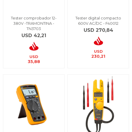
Tester comprobador 12-
Tester digital compacto
380V -TRAMONTINA -
600V AC/DC - F40012
TN3703
USD
270,84
USD
42,21
USD
230,21
USD
35,88