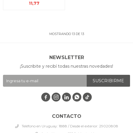
11,77
MOSTRANDO
13
DE
13
NEWSLETTER
¡Suscribite y recibí todas nuestras novedades!
SUSCRIBIRME




CONTACTO
Teléfono en Uruguay: 1888 / Desde el exterior: 29020808