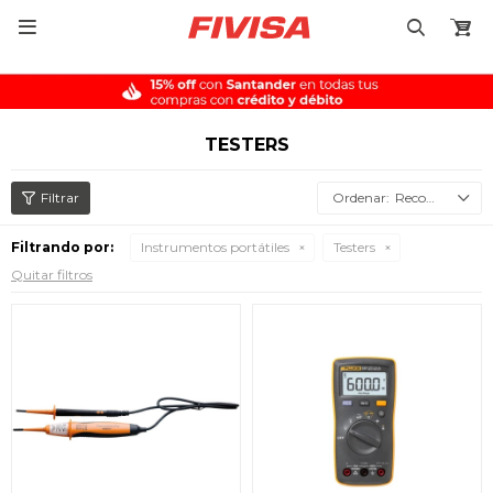

TESTERS
Recomendados
Filtrando por:
Instrumentos portátiles
Testers
Quitar filtros