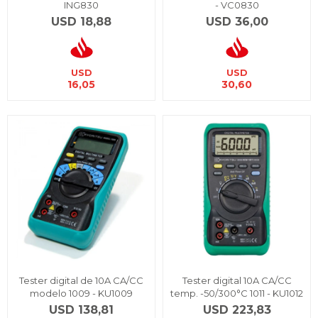
ING830
- VC0830
USD
18,88
USD
36,00
USD
USD
16,05
30,60
Tester digital de 10A CA/CC
Tester digital 10A CA/CC
modelo 1009 - KU1009
temp. -50/300°C 1011 - KU1012
USD
138,81
USD
223,83