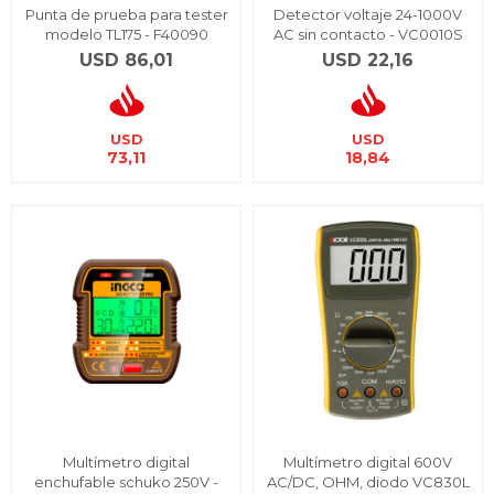
Punta de prueba para tester
Detector voltaje 24-1000V
modelo TL175 - F40090
AC sin contacto - VC0010S
USD
86,01
USD
22,16
USD
USD
73,11
18,84
Multímetro digital
Multímetro digital 600V
enchufable schuko 250V -
AC/DC, OHM, diodo VC830L