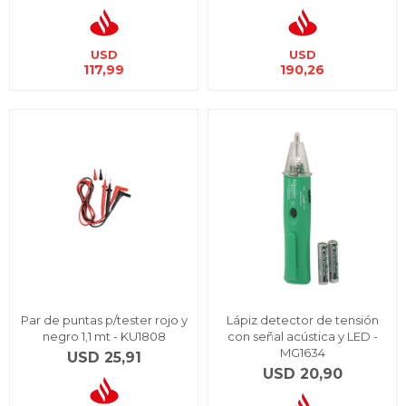
USD
USD
117,99
190,26
Par de puntas p/tester rojo y
Lápiz detector de tensión
negro 1,1 mt - KU1808
con señal acústica y LED -
MG1634
USD
25,91
USD
20,90