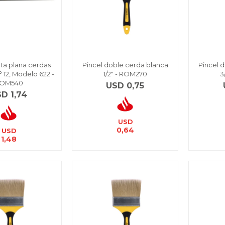
nta plana cerdas
Pincel doble cerda blanca
Pincel 
° 12, Modelo 622 -
1/2" - ROM270
3
OM540
USD
0,75
SD
1,74
USD
0,64
USD
1,48