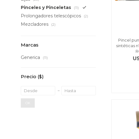
Pinceles y Pinceletas
(11)
Prolongadores telescópicos
(2)
Mezcladores
(2)
Pincel pu
Marcas
sintéticas n
R
Generica
U
(11)
Precio
($)
OK