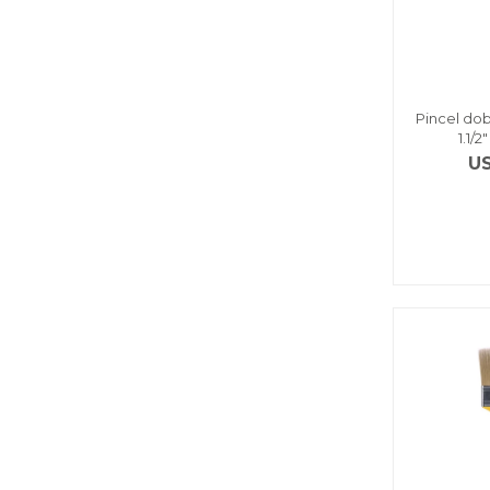
Pincel dob
1.1/
U