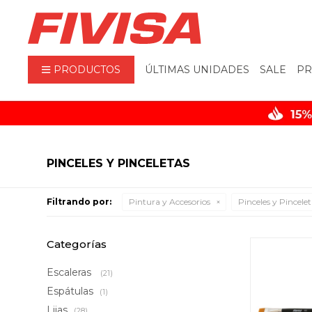
PRODUCTOS
ÚLTIMAS UNIDADES
SALE
PR
PINCELES Y PINCELETAS
Filtrando por:
Pintura y Accesorios
Pinceles y Pincele
Categorías
Escaleras
(21)
Espátulas
(1)
Lijas
(28)