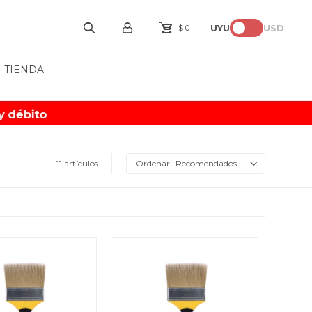
UYU
USD
$
0
TIENDA
11 artículos
Recomendados