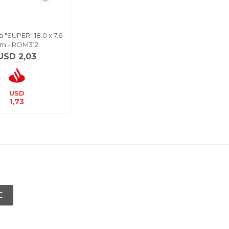
a "SUPER" 18.0 x 7.6
m - ROM312
USD
2,03
USD
1,73
E