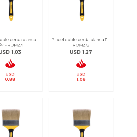
doble cerda blanca
Pincel doble cerda blanca 1" -
/4" - ROM271
ROM272
USD
1,03
USD
1,27
USD
USD
0,88
1,08