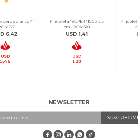
e cerda blanca 4"
Pinceleta "SUPER" 15.5 x 5.5
Pincelet
 ROM277
cm - ROM310
c
SD
6,42
USD
1,41
USD
USD
5,46
1,20
NEWSLETTER
SUSCRIBIRM



