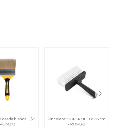
 cerda blanca 1.1/2"
Pinceleta "SUPER" 18.0 x 7.6 cm
Pinc
 ROM273
- ROM312