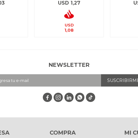
03
USD
1,27
U
USD
1,08
NEWSLETTER
SUSCRIBIRM




ESA
COMPRA
MI 