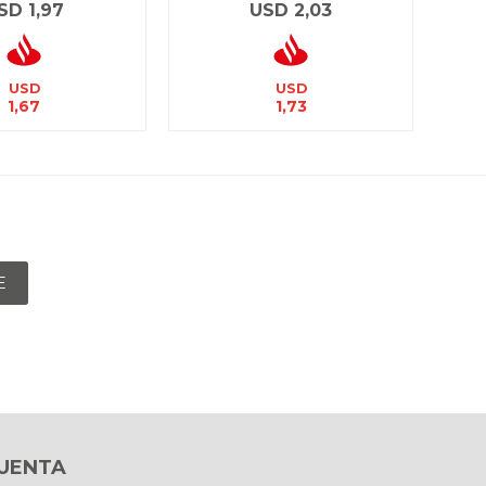
SD
1,97
USD
2,03
USD
USD
1,67
1,73
E
CUENTA