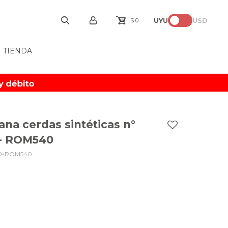
UYU
USD
$
0
TIENDA
ana cerdas sintéticas n°
 - ROM540
0-ROM540