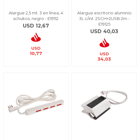
Alargue 2,5 mt. 3 en línea, 4
Alargue escritorio aluminio
schukos, negro - E19112
3L c/int. 2SCH+2USB 2m -
E19125
USD
12,67
USD
40,03
USD
10,77
USD
34,03