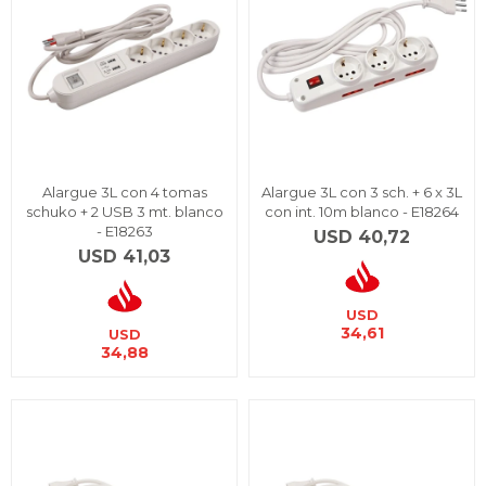
Alargue 3L con 4 tomas
Alargue 3L con 3 sch. + 6 x 3L
schuko + 2 USB 3 mt. blanco
con int. 10m blanco - E18264
- E18263
USD
40,72
USD
41,03
USD
34,61
USD
34,88