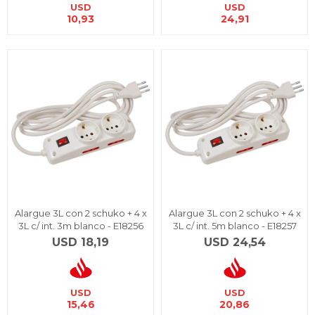
USD
USD
10,93
24,91
Alargue 3L con 2 schuko + 4 x
Alargue 3L con 2 schuko + 4 x
3L c/ int. 3m blanco - E18256
3L c/ int. 5m blanco - E18257
USD
18,19
USD
24,54
USD
USD
15,46
20,86