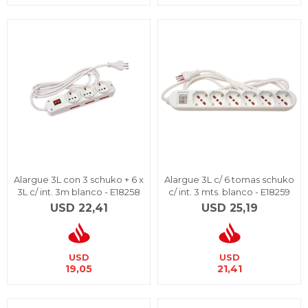
Alargue 3L con 3 schuko + 6 x
Alargue 3L c/ 6 tomas schuko
3L c/ int. 3m blanco - E18258
c/ int. 3 mts. blanco - E18259
USD
22,41
USD
25,19
USD
USD
19,05
21,41