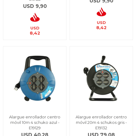
USD
9,90
USD
9,90
USD
8,42
USD
8,42
Alargue enrollador centro
Alargue enrollador centro
móvil 10m 4 schuko azul -
móvil 20m 4 schukos gris -
E19129
E19132
USD
40,28
USD
79,08