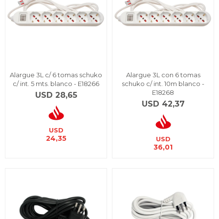
Alargue 3L c/ 6 tomas schuko
Alargue 3L con 6 tomas
c/ int. 5 mts. blanco - E18266
schuko c/ int. 10m blanco -
E18268
USD
28,65
USD
42,37
USD
24,35
USD
36,01