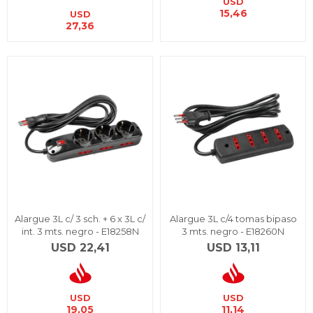
USD
15,46
USD
27,36
Alargue 3L c/ 3 sch. + 6 x 3L c/
Alargue 3L c/4 tomas bipaso
int. 3 mts. negro - E18258N
3 mts. negro - E18260N
USD
22,41
USD
13,11
USD
USD
19,05
11,14