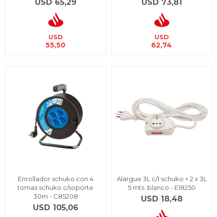
USD
65,29
USD
73,81
USD
USD
55,50
62,74
Enrollador schuko con 4
Alargue 3L c/1 schuko + 2 x 3L
tomas schuko c/soporte
5 mts. blanco - E18250
30m - C85208
USD
18,48
USD
105,06