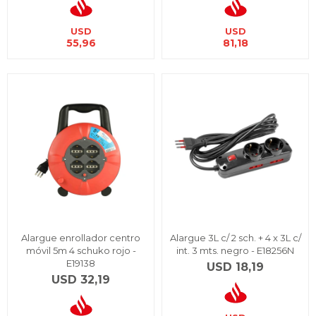
USD
USD
55,96
81,18
Alargue enrollador centro
Alargue 3L c/ 2 sch. + 4 x 3L c/
móvil 5m 4 schuko rojo -
int. 3 mts. negro - E18256N
E19138
USD
18,19
USD
32,19