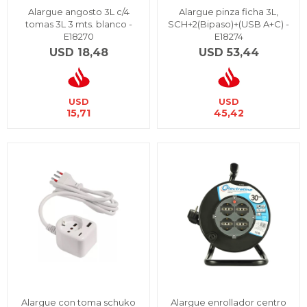
Alargue angosto 3L c/4
Alargue pinza ficha 3L,
tomas 3L 3 mts. blanco -
SCH+2(Bipaso)+(USB A+C) -
E18270
E18274
USD
18,48
USD
53,44
USD
USD
15,71
45,42
Alargue con toma schuko
Alargue enrollador centro