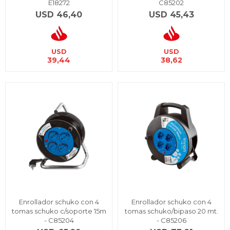
E18272
C85202
USD
46,40
USD
45,43
USD
USD
39,44
38,62
Enrollador schuko con 4
Enrollador schuko con 4
tomas schuko c/soporte 15m
tomas schuko/bipaso 20 mt.
- C85204
- C85206