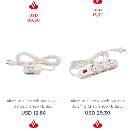
USD
15,71
USD
89,30
Alargue 3L c/1 schuko + 2 x 3L
Alargue 3L con 3 schuko +6 x
3 mts. blanco - E18251
3L c/ int. 5m blanco - E18255
USD
12,86
USD
29,30