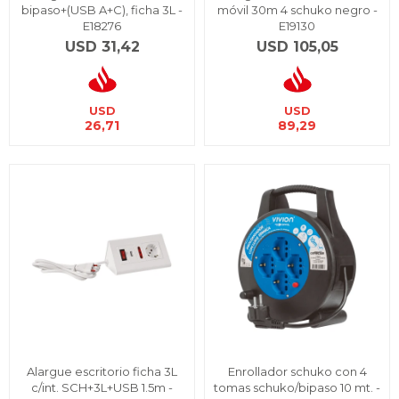
bipaso+(USB A+C), ficha 3L -
móvil 30m 4 schuko negro -
E18276
E19130
USD
31,42
USD
105,05
USD
USD
26,71
89,29
Alargue escritorio ficha 3L
Enrollador schuko con 4
c/int. SCH+3L+USB 1.5m -
tomas schuko/bipaso 10 mt. -