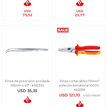
USD
USD
75,52
23,77
Pinza de prescisión acodada
Pinza cortacables 70mm²
155mm x 45° - KN2330
aislación bimaterial 1000V -
KN2516
USD
35,35
USD
121,10
USD
138,67