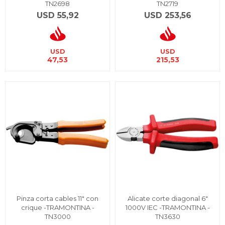
TN2698
TN2719
USD
55,92
USD
253,56
USD
USD
47,53
215,53
Pinza corta cables 11" con
Alicate corte diagonal 6"
crique -TRAMONTINA -
1000V IEC -TRAMONTINA -
TN3000
TN3630