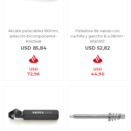
Alicate pelacables 160mm,
Peladora de vainas con
aislación bicomponente -
cuchilla y gancho 8 a 28mm -
KN0548
KN0557
USD
85,84
USD
52,82
USD
USD
72,96
44,90