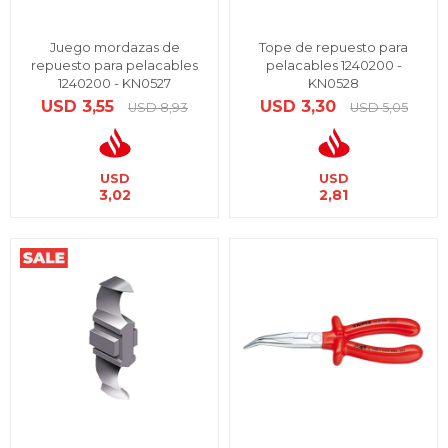
Juego mordazas de
Tope de repuesto para
repuesto para pelacables
pelacables 1240200 -
1240200 - KN0527
KN0528
USD
3,55
USD
3,30
USD
8,93
USD
5,05
USD
USD
3,02
2,81