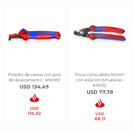
Pelador de vainas con guía
Pinza cortacables 50mm²
de deslizamiento - KN0592
con aislación bimaterial -
KN2512
USD
134,49
USD
77,78
USD
114,32
USD
66,11