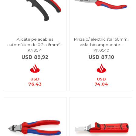
Alicate pelacables
Pinza p/ electricista 160mm,
automático de 0,2 a 6mm² -
aisla. bicomponente -
KN0514
KN0540
USD
89,92
USD
87,10
USD
USD
76,43
74,04