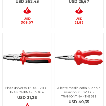
USD
362,43
USD
25,67
USD
USD
308,07
21,82
Pinza universal 8" 1000V IEC -
Alicate media caña 6" doble
TRAMONTINA - TN3632
aislación 1000V IEC -
TRAMONTINA - TN3638
USD
31,28
USD
40,35