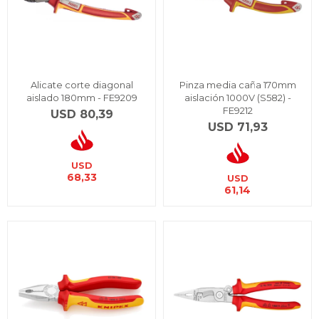
Alicate corte diagonal
Pinza media caña 170mm
aislado 180mm - FE9209
aislación 1000V (S582) -
FE9212
USD
80,39
USD
71,93
USD
68,33
USD
61,14