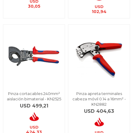
USD
30,05
USD
102,94
Pinza cortacables 240mm²
Pinza apreta terminales
aislación bimaterial - KN2525
cabeza móvil 0.14 a 16mm² -
KN2882
USD
499,21
USD
404,63
USD
424,33
USD