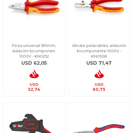
Pinza universal 180mm,
Alicate pelacables, aislación
aislación bicomponen.
bicomponente 1000V -
1000V - KN0252
KN0508
USD
62,05
USD
71,47
USD
USD
52,74
60,75