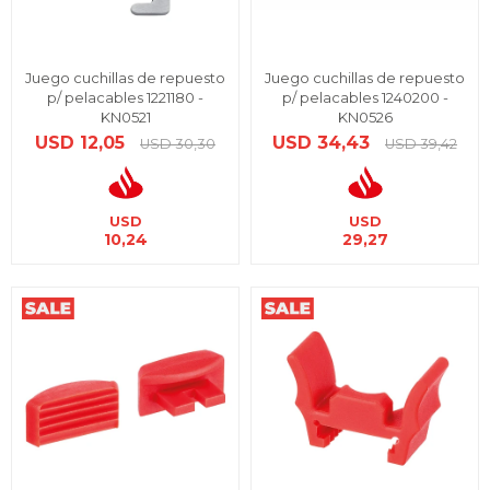
Juego cuchillas de repuesto
Juego cuchillas de repuesto
p/ pelacables 1221180 -
p/ pelacables 1240200 -
KN0521
KN0526
USD
12,05
USD
34,43
USD
30,30
USD
39,42
USD
USD
10,24
29,27