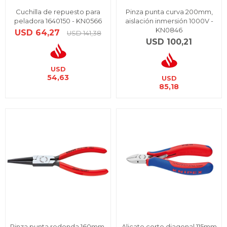
Cuchilla de repuesto para
Pinza punta curva 200mm,
peladora 1640150 - KN0566
aislación inmersión 1000V -
KN0846
USD
64,27
USD
141,38
USD
100,21
USD
54,63
USD
85,18
Pinza punta redonda 160mm,
Alicate corte diagonal 115mm