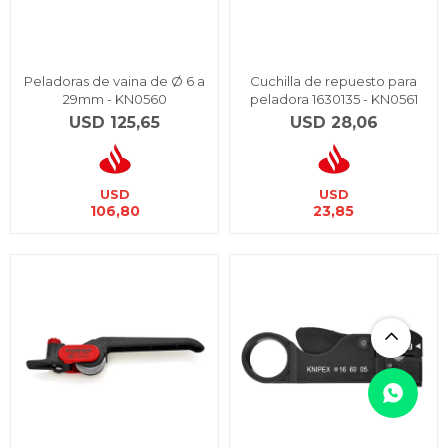
Peladoras de vaina de Ø 6 a
Cuchilla de repuesto para
29mm - KN0560
peladora 1630135 - KN0561
USD
125,65
USD
28,06
USD
USD
106,80
23,85