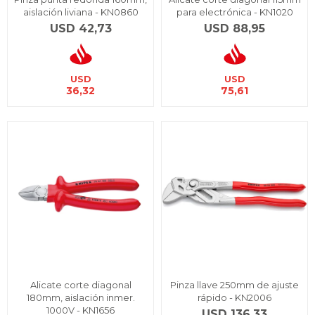
aislación liviana - KN0860
para electrónica - KN1020
USD
42,73
USD
88,95
USD
USD
36,32
75,61
Alicate corte diagonal
Pinza llave 250mm de ajuste
180mm, aislación inmer.
rápido - KN2006
1000V - KN1656
USD
136,33