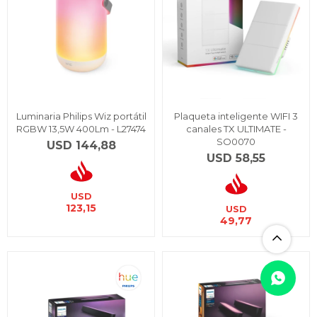
Luminaria Philips Wiz portátil
Plaqueta inteligente WIFI 3
RGBW 13,5W 400Lm - L27474
canales TX ULTIMATE -
SO0070
USD
144,88
USD
58,55
USD
123,15
USD
49,77