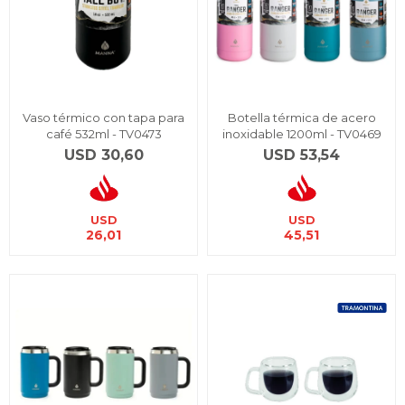
Vaso térmico con tapa para
Botella térmica de acero
café 532ml - TV0473
inoxidable 1200ml - TV0469
USD
30,60
USD
53,54
USD
USD
26,01
45,51