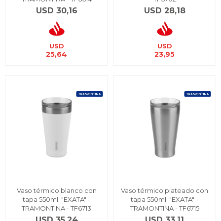
USD
30,16
USD
28,18
USD
USD
25,64
23,95
Vaso térmico blanco con
Vaso térmico plateado con
tapa 550ml. "EXATA" -
tapa 550ml. "EXATA" -
TRAMONTINA - TF6713
TRAMONTINA - TF6715
USD
35,24
USD
33,11