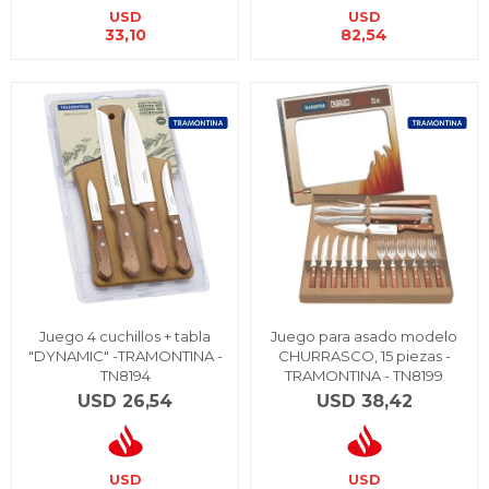
USD
USD
33,10
82,54
Juego 4 cuchillos + tabla
Juego para asado modelo
"DYNAMIC" -TRAMONTINA -
CHURRASCO, 15 piezas -
TN8194
TRAMONTINA - TN8199
USD
26,54
USD
38,42
USD
USD