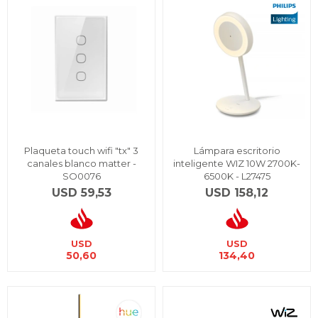
Plaqueta touch wifi "tx" 3
Lámpara escritorio
canales blanco matter -
inteligente WIZ 10W 2700K-
SO0076
6500K - L27475
USD
59,53
USD
158,12
USD
USD
50,60
134,40