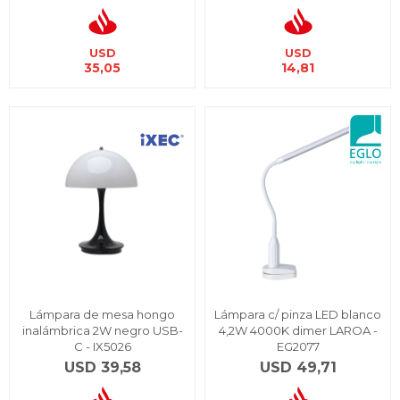
USD
USD
35,05
14,81
Lámpara de mesa hongo
Lámpara c/ pinza LED blanco
inalámbrica 2W negro USB-
4,2W 4000K dimer LAROA -
C - IX5026
EG2077
USD
39,58
USD
49,71