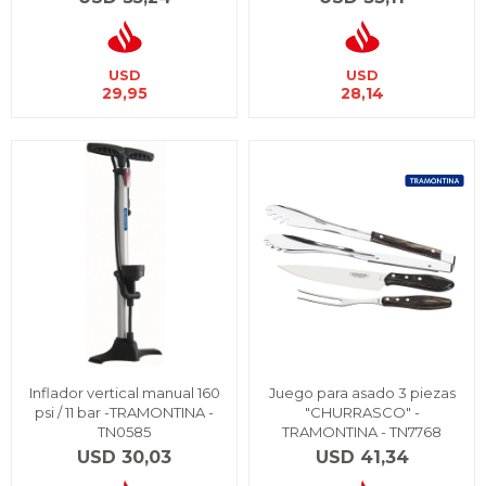
USD
USD
29,95
28,14
Inflador vertical manual 160
Juego para asado 3 piezas
psi / 11 bar -TRAMONTINA -
"CHURRASCO" -
TN0585
TRAMONTINA - TN7768
USD
30,03
USD
41,34