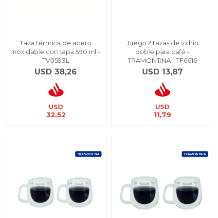
Taza térmica de acero
Juego 2 tazas de vidrio
inoxidable con tapa 590 ml -
doble para café -
TV0593L
TRAMONTINA - TF6616
USD
38,26
USD
13,87
USD
USD
32,52
11,79