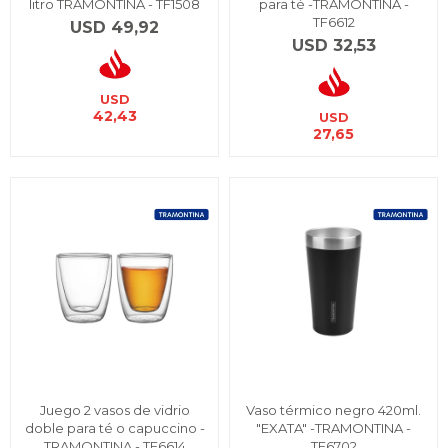
litro TRAMONTINA - TF1508
para té -TRAMONTINA -
TF6612
USD
49,92
USD
32,53
USD
42,43
USD
27,65
Juego 2 vasos de vidrio
Vaso térmico negro 420ml.
doble para té o capuccino -
"EXATA" -TRAMONTINA -
TRAMONTINA - TF6614
TF6702