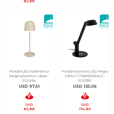
82,88
Portátil LED inalámbrica
Portátil escritorio LED negro
beige p/exterior cálida -
4,8W CCT BANDERALO -
EG0494
EG0590
USD
97,51
USD
135,06
USD
USD
82,88
114,80