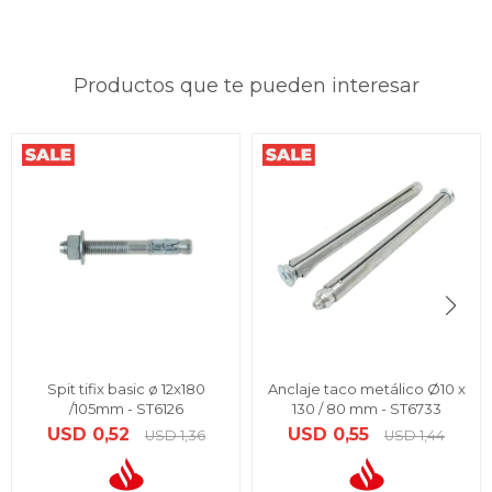
Productos que te pueden interesar
Spit tifix basic ø 12x180
Anclaje taco metálico Ø10 x
/105mm - ST6126
130 / 80 mm - ST6733
USD
0,52
USD
0,55
USD
1,36
USD
1,44