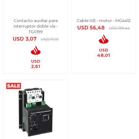
Contacto auxiliar para
Cable IVE - motor - MG4412
interruptor doble vía -
USD
56,48
USD
99,44
TG0199
USD
3,07
USD
11,01
USD
48,01
USD
2,61