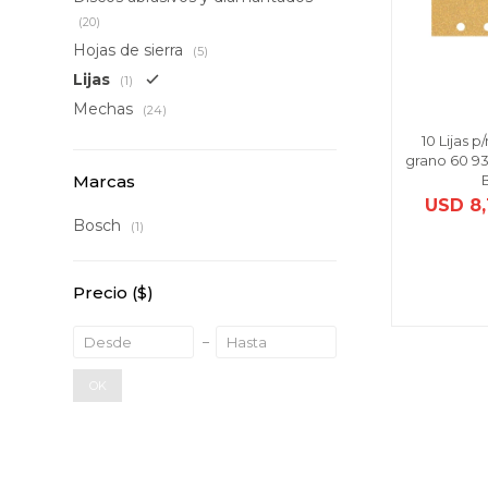
(20)
Hojas de sierra
(5)
Lijas
(1)
Mechas
(24)
10 Lijas 
grano 60 9
Marcas
USD
8,
Bosch
(1)
Precio
($)
OK