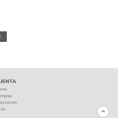
E
CUENTA
enta
ompras
recciones
ist