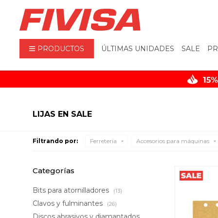
PRODUCTOS
ÚLTIMAS UNIDADES
SALE
PR
LIJAS EN SALE
Filtrando por:
Ferretería
Accesorios para máquinas
Categorías
Bits para atornilladores
(13)
Clavos y fulminantes
(26)
Discos abrasivos y diamantados