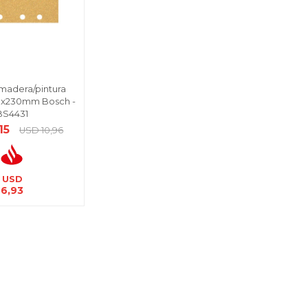
p/madera/pintura
3x230mm Bosch -
BS4431
15
USD
10,96
USD
6,93