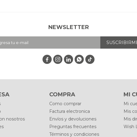
NEWSLETTER
SUSCRIBIRM




ESA
COMPRA
MI 
s
Como comprar
Mi cu
o
Factura electronica
Mis c
con nosotros
Envíos y devoluciones
Mis di
es
Preguntas frecuentes
Wish L
Términos y condiciones