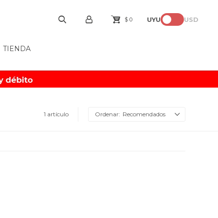
UYU
USD
$
0
TIENDA
1 artículo
Recomendados