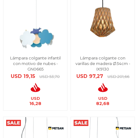
Lámpara colgante infantil
Lámpara colgante con
con motivo de nubes -
varillas de madera Ø34cm -
GN0665
IX9130
USD
19,15
USD
97,27
USD
53,70
USD
201,66
USD
USD
16,28
82,68