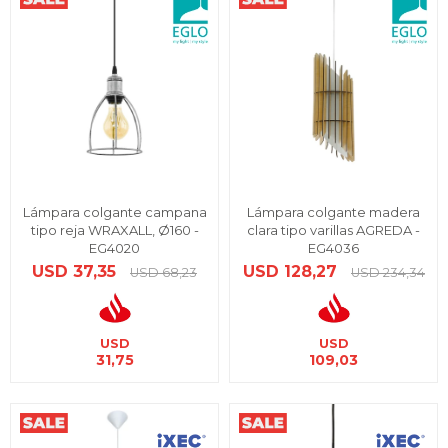
Lámpara colgante campana
Lámpara colgante madera
tipo reja WRAXALL, Ø160 -
clara tipo varillas AGREDA -
EG4020
EG4036
USD
37,35
USD
128,27
USD
68,23
USD
234,34
USD
USD
31,75
109,03