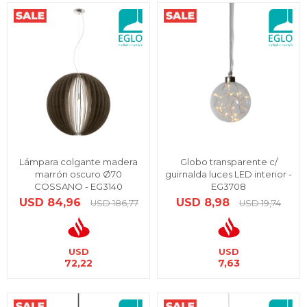
Lámpara colgante madera
Globo transparente c/
marrón oscuro Ø70
guirnalda luces LED interior -
COSSANO - EG3140
EG3708
USD
84,96
USD
8,98
USD
186,77
USD
19,74
USD
USD
72,22
7,63