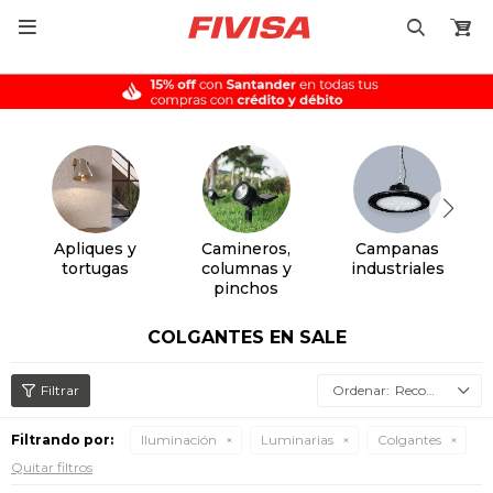

Apliques y
Camineros,
Campanas
tortugas
columnas y
industriales
pinchos
COLGANTES EN SALE
Recomendados
Filtrando por:
Iluminación
Luminarias
Colgantes
Quitar filtros