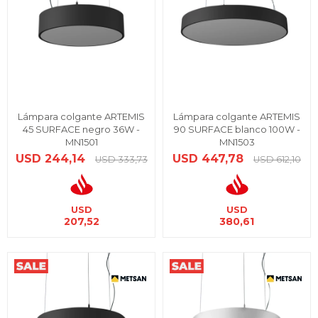
Lámpara colgante ARTEMIS
Lámpara colgante ARTEMIS
45 SURFACE negro 36W -
90 SURFACE blanco 100W -
MN1501
MN1503
USD
244,14
USD
447,78
USD
333,73
USD
612,10
USD
USD
207,52
380,61