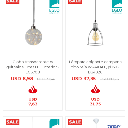
Globo transparente c/
Lámpara colgante campana
guirnalda luces LED interior -
tipo reja WRAXALL, Ø160 -
EG3708
EG4020
USD
8,98
USD
37,35
USD
19,74
USD
68,23
USD
USD
7,63
31,75