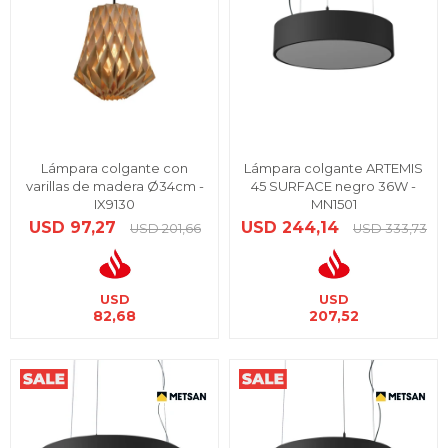
Lámpara colgante con
Lámpara colgante ARTEMIS
varillas de madera Ø34cm -
45 SURFACE negro 36W -
IX9130
MN1501
USD
97,27
USD
244,14
USD
201,66
USD
333,73
USD
USD
82,68
207,52