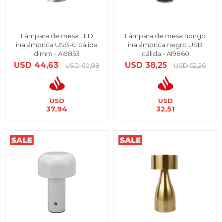
Lámpara de mesa LED
Lámpara de mesa hongo
inalámbrica USB-C cálida
inalámbrica negro USB
dimm - AI9853
cálida - AI9860
USD
44,63
USD
38,25
USD
60,98
USD
52,26
USD
USD
37,94
32,51