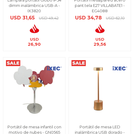
Lámpara portátil Globo IP54
Portátil mesa/pared acero
dimm inalámbrica USB-A -
pant.tela E27 VILLABATE1 -
IX3820
EG4088
USD
31,65
USD
34,78
USD
49,42
USD
62,10
USD
USD
26,90
29,56
Portátil de mesa infantil con
Portátil de mesa LED
motivo de nubes - GN0565
inalámbrica USB dorado -