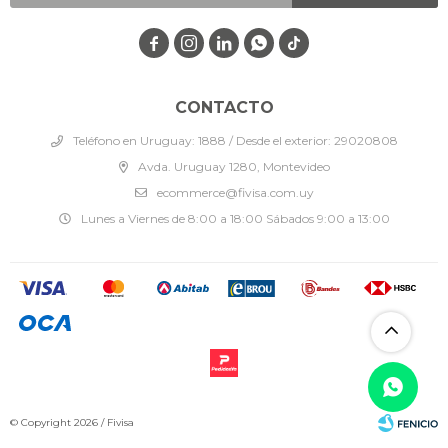




CONTACTO
Teléfono en Uruguay: 1888 / Desde el exterior: 29020808
Avda. Uruguay 1280, Montevideo
ecommerce@fivisa.com.uy
Lunes a Viernes de 8:00 a 18:00 Sábados 9:00 a 13:00
© Copyright 2026 / Fivisa