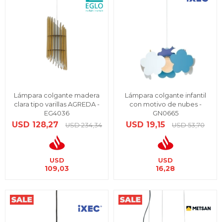
Lámpara colgante madera
Lámpara colgante infantil
clara tipo varillas AGREDA -
con motivo de nubes -
EG4036
GN0665
USD
128,27
USD
19,15
USD
234,34
USD
53,70
USD
USD
109,03
16,28