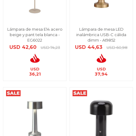
Lámpara de mesa E14 acero
Lámpara de mesa LED
beige y pant tela blanca -
inalámbrica USB-C cálida
EG6022
dimm - AI9852
USD
42,60
USD
44,63
USD
74,23
USD
60,98
USD
USD
36,21
37,94