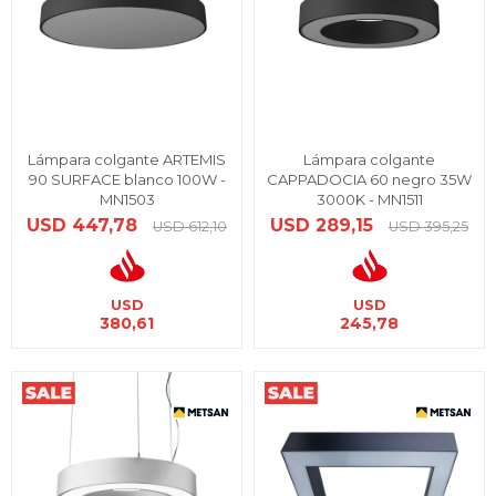
Lámpara colgante ARTEMIS
Lámpara colgante
90 SURFACE blanco 100W -
CAPPADOCIA 60 negro 35W
MN1503
3000K - MN1511
USD
447,78
USD
289,15
USD
612,10
USD
395,25
USD
USD
380,61
245,78