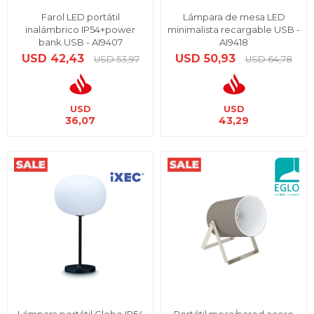
Farol LED portátil
Lámpara de mesa LED
inalámbrico IP54+power
minimalista recargable USB -
bank USB - AI9407
AI9418
USD
42,43
USD
50,93
USD
53,97
USD
64,78
USD
USD
36,07
43,29