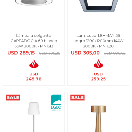
Lámpara colgante
Lum. cuad. LEHMAN 56
CAPPADOCIA 60 blanco
negro 1200x1200mm 144W
35W 3000K - MN1513
3000K - MN1620
USD
289,15
USD
305,00
USD
395,25
USD
876,62
USD
USD
245,78
259,25