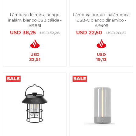
Lámpara de mesa hongo
Lámpara portátil inalámbrica
inalám. blanco USB cálida -
USB-C blanco dinámico -
AI9861
AI9405
USD
38,25
USD
22,50
USD
52,26
USD
28,62
USD
USD
32,51
19,13