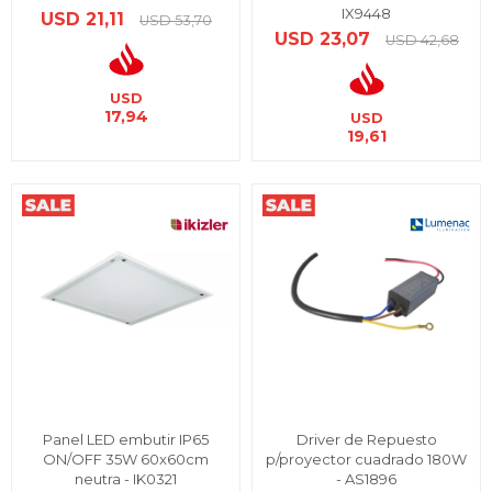
IX9448
USD
21,11
USD
53,70
USD
23,07
USD
42,68
USD
17,94
USD
19,61
Panel LED embutir IP65
Driver de Repuesto
ON/OFF 35W 60x60cm
p/proyector cuadrado 180W
neutra - IK0321
- AS1896