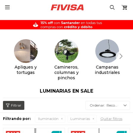

Apliques y
Camineros,
Campanas
tortugas
columnas y
industriales
pinchos
LUMINARIAS EN SALE
Recomendados
Filtrando por:
Iluminación
Luminarias
Quitar filtros