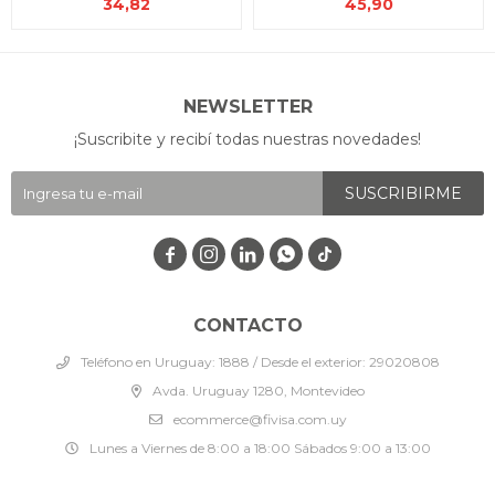
34,82
45,90
NEWSLETTER
¡Suscribite y recibí todas nuestras novedades!
SUSCRIBIRME




CONTACTO
Teléfono en Uruguay: 1888 / Desde el exterior: 29020808
Avda. Uruguay 1280, Montevideo
ecommerce@fivisa.com.uy
Lunes a Viernes de 8:00 a 18:00 Sábados 9:00 a 13:00