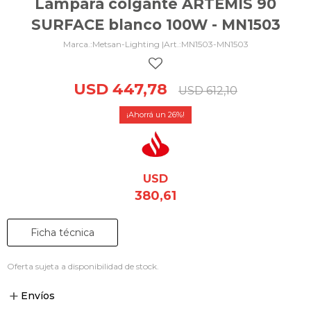
Lámpara colgante ARTEMIS 90
SURFACE blanco 100W - MN1503
Metsan-Lighting |
MN1503-MN1503
USD
447,78
USD
612,10
26
USD
380,61
Ficha técnica
Oferta sujeta a disponibilidad de stock.
Envíos