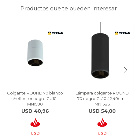
Productos que te pueden interesar
Colgante ROUND 70 blanco
Lámpara colgante ROUND
c/reflector negro GU10 -
70 negro GU10 42 40cm -
MN1580
MN1586
USD
40,96
USD
54,00
USD
USD