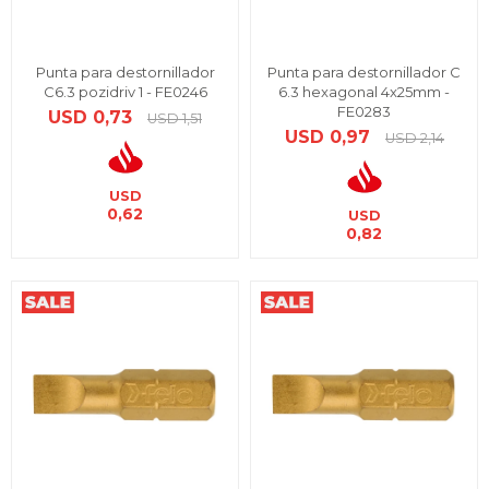
Punta para destornillador
Punta para destornillador C
C6.3 pozidriv 1 - FE0246
6.3 hexagonal 4x25mm -
FE0283
USD
0,73
USD
1,51
USD
0,97
USD
2,14
USD
0,62
USD
0,82