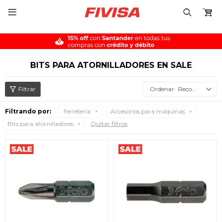

BITS PARA ATORNILLADORES EN SALE
Recomendados
Filtrando por:
Ferretería
Accesorios para máquinas
Bits para atornilladores
Quitar filtros