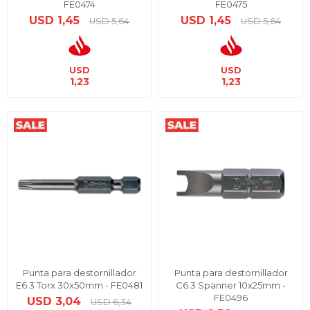
FE0474
FE0475
USD
1,45
USD
1,45
USD
5,64
USD
5,64
USD
USD
1,23
1,23
Punta para destornillador
Punta para destornillador
E6.3 Torx 30x50mm - FE0481
C6.3 Spanner 10x25mm -
FE0496
USD
3,04
USD
6,34