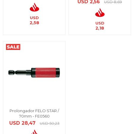
USD
2,56
USD
8,69
USD
2,58
USD
2,18
Prolongador FELO STAR /
70mm - FE0560
USD
28,47
USD
50,23