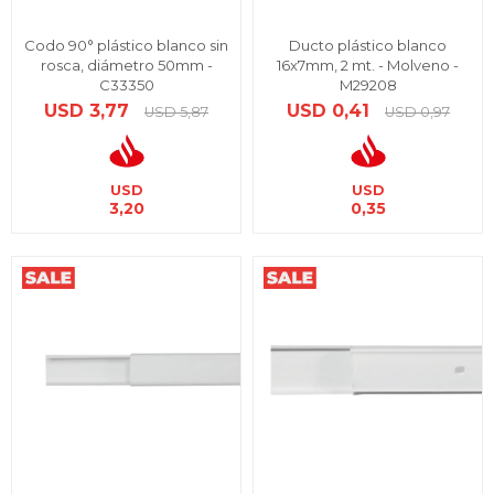
Codo 90° plástico blanco sin
Ducto plástico blanco
rosca, diámetro 50mm -
16x7mm, 2 mt. - Molveno -
C33350
M29208
USD
3,77
USD
0,41
USD
5,87
USD
0,97
USD
USD
3,20
0,35