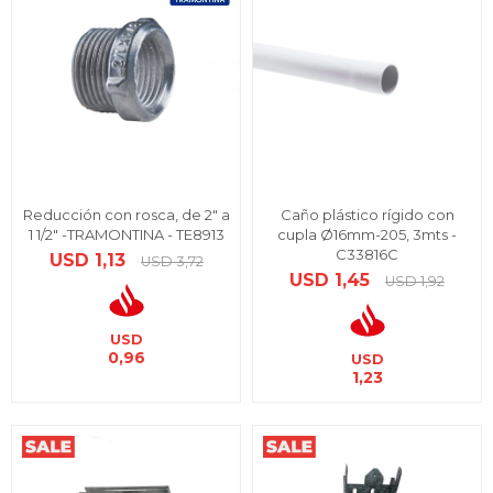
Reducción con rosca, de 2" a
Caño plástico rígido con
1 1/2" -TRAMONTINA - TE8913
cupla Ø16mm-205, 3mts -
C33816C
USD
1,13
USD
3,72
USD
1,45
USD
1,92
USD
0,96
USD
1,23