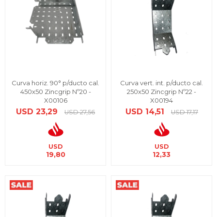
Curva horiz. 90° p/ducto cal.
Curva vert. int. p/ducto cal.
450x50 Zincgrip Nº20 -
250x50 Zincgrip Nº22 -
X00106
X00194
USD
23,29
USD
14,51
USD
27,56
USD
17,17
USD
USD
19,80
12,33