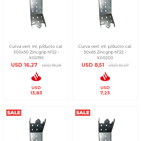
Curva vert. int. p/ducto cal.
Curva vert. int. p/ducto cal.
300x50 Zincgrip Nº22 -
50x65 Zincgrip Nº22 -
X00195
X00200
USD
16,27
USD
8,51
USD
19,26
USD
10,07
USD
USD
13,83
7,23