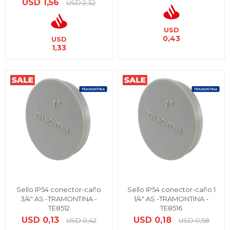
USD
1,56
USD
2,32
USD
0,43
USD
1,33
Sello IP54 conector-caño
Sello IP54 conector-caño 1
3/4" AS -TRAMONTINA -
1/4" AS -TRAMONTINA -
TE8512
TE8516
USD
0,13
USD
0,18
USD
0,42
USD
0,58