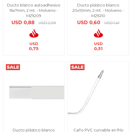
Ducto blanco autoadhesivo
Ducto plástico blanco
16x7mm, 2 mt. - Molveno -
20x10mm, 2 mt. - Molveno -
M29209
M29210
USD
0,88
USD
0,60
USD
2,09
USD
1,41
USD
USD
0,75
0,51
Ducto plástico blanco
Caño PVC curvable en frío