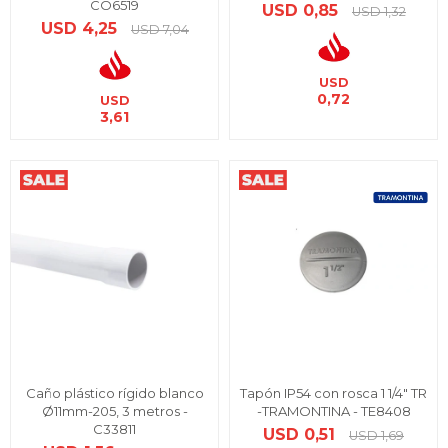
CO6519
USD
0,85
USD
1,32
USD
4,25
USD
7,04
USD
0,72
USD
3,61
Caño plástico rígido blanco
Tapón IP54 con rosca 1 1/4" TR
Ø11mm-205, 3 metros -
-TRAMONTINA - TE8408
C33811
USD
0,51
USD
1,69