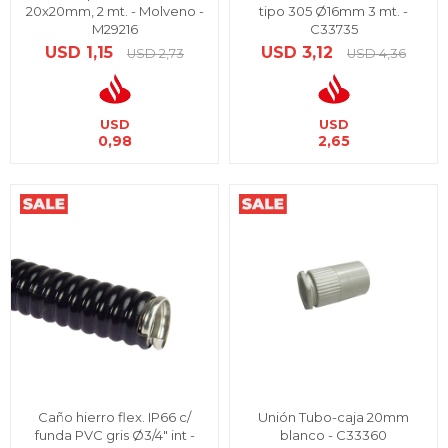
20x20mm, 2 mt. - Molveno -
tipo 305 Ø16mm 3 mt. -
M29216
C33735
USD
1,15
USD
3,12
USD
2,73
USD
4,36
USD
USD
0,98
2,65
Caño hierro flex. IP66 c/
Unión Tubo-caja 20mm
funda PVC gris Ø3/4" int -
blanco - C33360