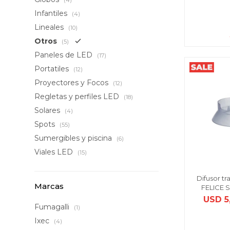
(4)
Infantiles
(4)
Lineales
(10)
Otros
(5)
Paneles de LED
(17)
Portatiles
(12)
Proyectores y Focos
(12)
Regletas y perfiles LED
(18)
Solares
(4)
Spots
(55)
Sumergibles y piscina
(6)
Viales LED
(15)
Difusor t
Marcas
FELICE S
USD
5
Fumagalli
(1)
Ixec
(4)