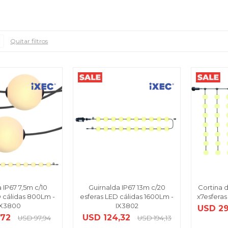
Quitar filtros
 IP67 7,5m c/10
Guirnalda IP67 13m c/20
Cortina d
D cálidas 800Lm -
esferas LED cálidas 1600Lm -
x7esferas
IX3800
IX3802
USD
29
,72
USD
124,32
USD
97,94
USD
194,13