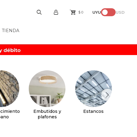
UYU
USD
$
0
TIENDA
cimiento
Embutidos y
Estancos
Faroles
bano
plafones