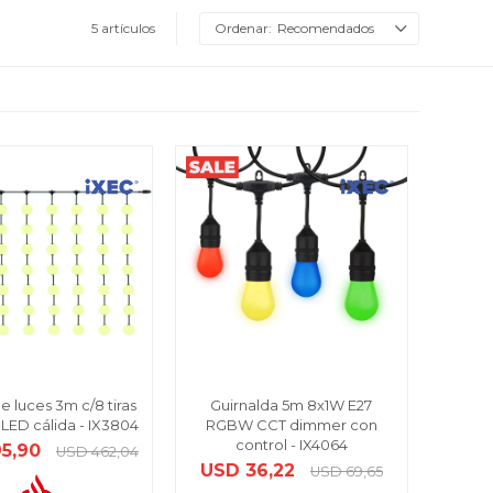
5 artículos
Recomendados
e luces 3m c/8 tiras
Guirnalda 5m 8x1W E27
 LED cálida - IX3804
RGBW CCT dimmer con
control - IX4064
5,90
USD
462,04
USD
36,22
USD
69,65