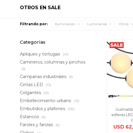
OTROS EN SALE
Filtrando por:
Iluminación
Luminarias
Otros
Categorías
Apliques y tortugas
(41)
Camineros, columnas y pinchos
(9)
Campanas industriales
(9)
Cintas LED
(13)
Colgantes
(10)
Embellecimiento urbano
(15)
Embutidos y plafones
Guirnalda
(102)
esferas LE
Estancos
(6)
Faroles y farolas
(6)
USD
62
Globos