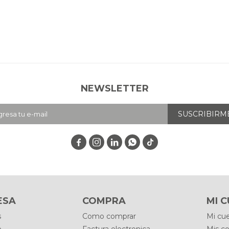
NEWSLETTER
SUSCRIBIRM




ESA
COMPRA
MI 
s
Como comprar
Mi cu