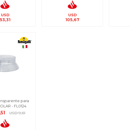
USD
USD
53,31
105,67
ransparente para
OLAR - FL0124
,51
USD
9,61