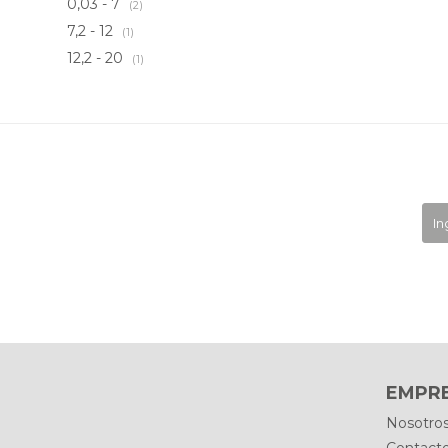
0,03 - 7
(2)
7,2 - 12
(1)
12,2 - 20
(1)
EMPR
Nosotro