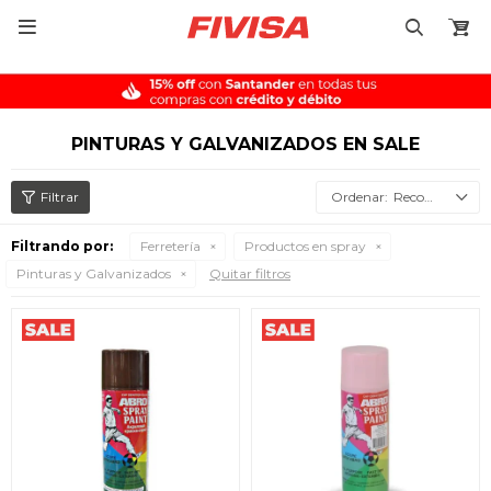

PINTURAS Y GALVANIZADOS EN SALE
Recomendados
Filtrando por:
Ferretería
Productos en spray
Pinturas y Galvanizados
Quitar filtros