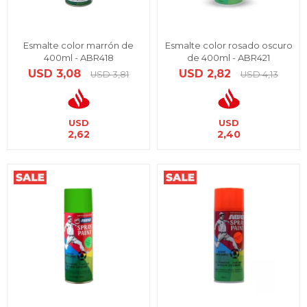
Esmalte color marrón de
Esmalte color rosado oscuro
400ml - ABR418
de 400ml - ABR421
USD
3,08
USD
2,82
USD
3,81
USD
4,13
USD
USD
2,62
2,40