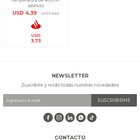
temperatura de 400ml -
ABR450
USD
4,39
USD
5,43
USD
3,73
NEWSLETTER
¡Suscribite y recibí todas nuestras novedades!
SUSCRIBIRME




CONTACTO