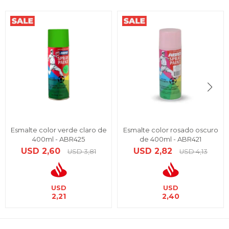
Esmalte color verde claro de
Esmalte color rosado oscuro
400ml - ABR425
de 400ml - ABR421
USD
2,60
USD
2,82
USD
3,81
USD
4,13
USD
USD
2,21
2,40