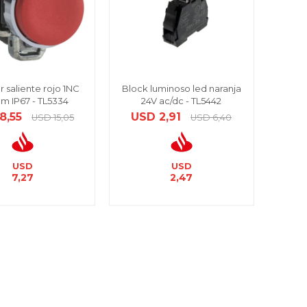
r saliente rojo 1NC
Block luminoso led naranja
m IP67 - TL5334
24V ac/dc - TL5442
8,55
USD
2,91
USD
15,05
USD
6,40
USD
USD
7,27
2,47