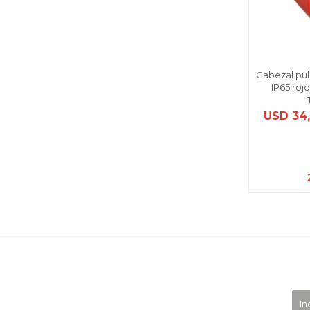
Cabezal pu
IP65 roj
USD
34