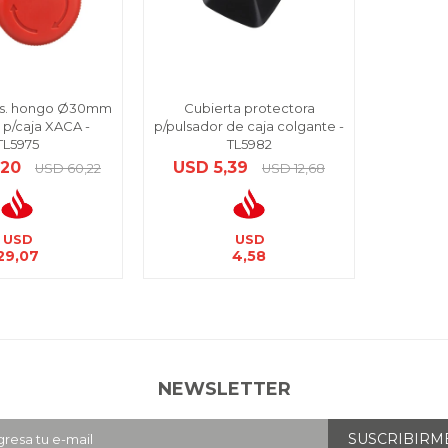
ls. hongo Ø30mm
Cubierta protectora
o p/caja XACA -
p/pulsador de caja colgante -
TL5975
TL5982
,20
USD
5,39
USD
60,22
USD
12,68
USD
USD
29,07
4,58
NEWSLETTER
SUSCRIBIRM