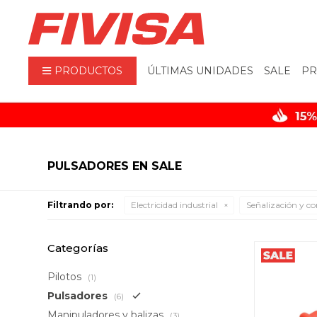
PRODUCTOS
ÚLTIMAS UNIDADES
SALE
PR
PULSADORES EN SALE
Filtrando por:
Electricidad industrial
Señalización y 
Categorías
Pilotos
(1)
Pulsadores
(6)
Manipuladores y balizas
(3)