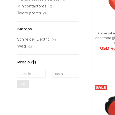
Minicontactores
(3)
Telerruptores
(3)
Marcas
Cabezal e
con traba 
Schneider Electric
(4)
-
Weg
(2)
USD
4
Precio
($)
OK