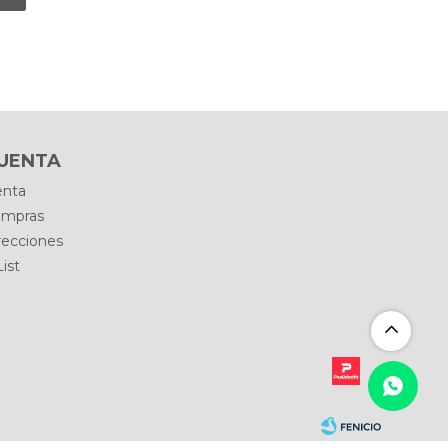
CUENTA
enta
ompras
recciones
ist