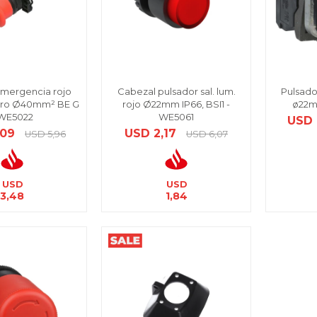
mergencia rojo
Cabezal pulsador sal. lum.
Pulsado
giro Ø40mm² BE G
rojo Ø22mm IP66, BSI1 -
ø22m
 WE5022
WE5061
USD
,09
USD
2,17
USD
5,96
USD
6,07
USD
USD
3,48
1,84