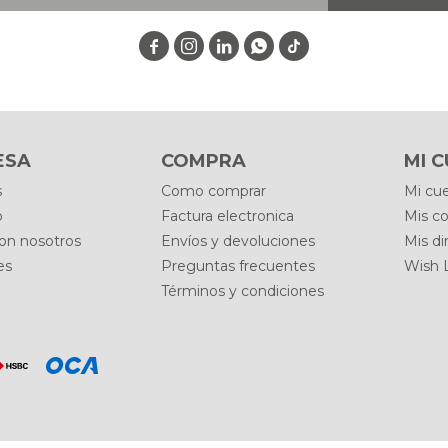




ESA
COMPRA
MI 
s
Como comprar
Mi cu
o
Factura electronica
Mis c
con nosotros
Envíos y devoluciones
Mis di
es
Preguntas frecuentes
Wish L
Términos y condiciones