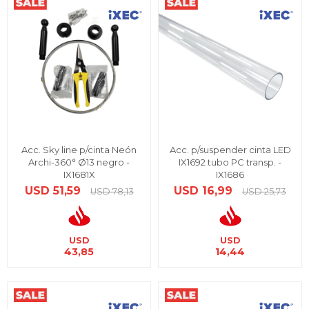
Acc. Sky line p/cinta Neón
Acc. p/suspender cinta LED
Archi-360° Ø13 negro -
IX1692 tubo PC transp. -
IX1681X
IX1686
USD
51,59
USD
16,99
USD
78,13
USD
25,73
USD
USD
43,85
14,44