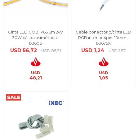
Cinta LED COB IP65 5m 24V
Cable conector p/cinta LED
30W cálida asimétrica -
RGB interior 4pin. 10mm -
IX1606
IX1675X
USD
56,72
USD
1,24
USD
85,91
USD
1,87
USD
USD
48,21
1,05