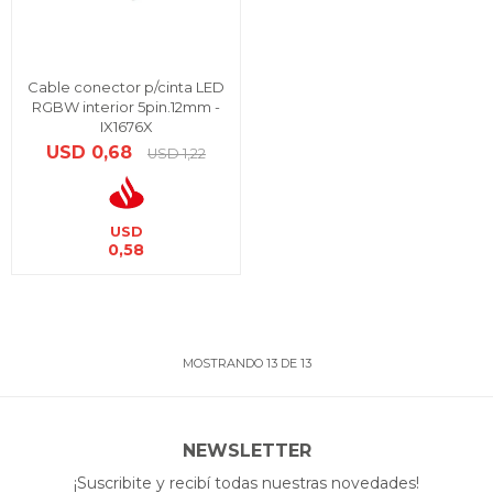
Cable conector p/cinta LED
RGBW interior 5pin.12mm -
IX1676X
USD
0,68
USD
1,22
USD
0,58
MOSTRANDO
13
DE
13
NEWSLETTER
¡Suscribite y recibí todas nuestras novedades!