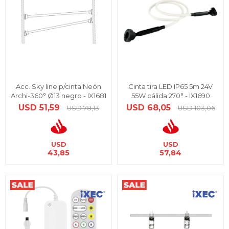
Acc. Sky line p/cinta Neón
Cinta tira LED IP65 5m 24V
Archi-360° Ø13 negro - IX1681
55W cálida 270° - IX1690
USD
51,59
USD
68,05
USD
78,13
USD
103,06
USD
USD
43,85
57,84