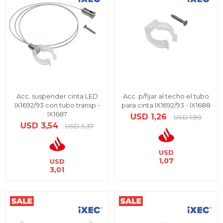
Acc. suspender cinta LED
Acc. p/fijar al techo el tubo
IX1692/93 con tubo transp -
para cinta IX1692/93 - IX1688
IX1687
USD
1,26
USD
1,90
USD
3,54
USD
5,37
USD
1,07
USD
3,01