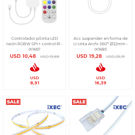
Controlador p/cinta LED
Acc.suspender en forma de
neón RGBW SPI + control IR -
U cinta Archi-360° Ø22mm -
IX1667
IX1685
USD
10,48
USD
19,28
USD
15,88
USD
29,19
USD
USD
8,91
16,39