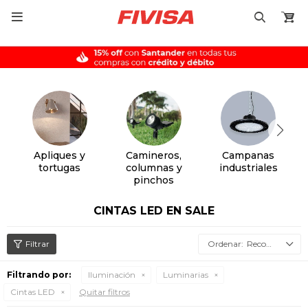

Apliques y
Camineros,
Campanas
tortugas
columnas y
industriales
pinchos
CINTAS LED EN SALE
Recomendados
Filtrando por:
Iluminación
Luminarias
Cintas LED
Quitar filtros