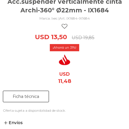
Acc.suspender verticalmente cinta
Archi-360° Ø22mm - IX1684
Ixec |
IX1684-IX1684
USD
13,50
USD
19,85
31
USD
11,48
Ficha técnica
Oferta sujeta a disponibilidad de stock.
Envíos