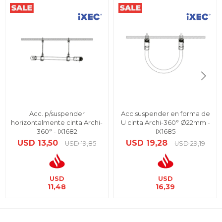
Acc. p/suspender
Acc.suspender en forma de
horizontalmente cinta Archi-
U cinta Archi-360° Ø22mm -
360° - IX1682
IX1685
USD
13,50
USD
19,28
USD
19,85
USD
29,19
USD
USD
11,48
16,39