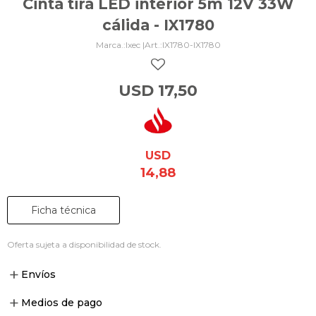
Cinta tira LED interior 5m 12V 33W
cálida - IX1780
Ixec |
IX1780-IX1780
USD
17,50
USD
14,88
Ficha técnica
Oferta sujeta a disponibilidad de stock.
Envíos
Medios de pago