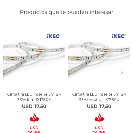
Productos que te pueden interesar
Cinta tira LED interior 5m 12V
Cinta tira LED interior 5m 12V
33W fría - IX1780Y
33W neutra - IX1780X
USD
17,50
USD
17,50
USD
USD
14,88
14,88