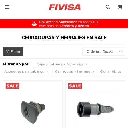

CERRADURAS Y HERRAJES EN SALE
Recomendados
Filtrando por:
Cajas y Tableros + Accesorios
Accesorios para tableros
Cerraduras y herrajes
Quitar filtros