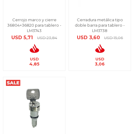
Cerrojo marco y cierre
Cerradura metálica tipo
36804+36820 para tablero -
doble barra para tablero -
LM3743
LM3738
USD
5,71
USD
3,60
USD
23,84
USD
15,06
USD
USD
4,85
3,06