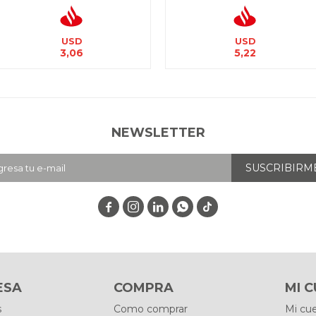
USD
USD
3,06
5,22
NEWSLETTER
SUSCRIBIRM




ESA
COMPRA
MI 
s
Como comprar
Mi cu