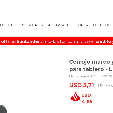
OYECTOS
NOSOTROS
SUCURSALES
CONTACTO
BLOG
Cerrojo marco 
para tablero -
Legrand |
LM3743-
USD
5,71
USD
23
USD
4,85