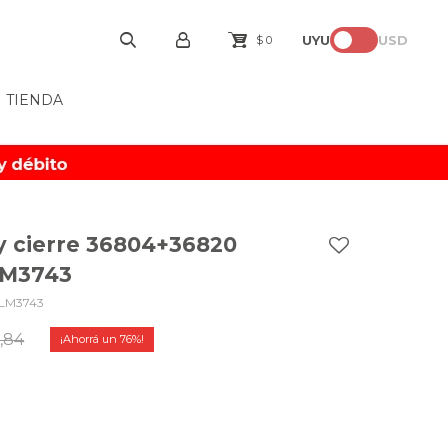
UYU
USD
$
0
TIENDA
y cierre 36804+36820
 LM3743
LM3743
,84
76