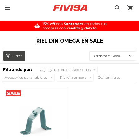

RIEL DIN OMEGA EN SALE
Recomendados
Filtrando por:
Cajas y Tableros + Accesorios
Accesorios para tableros
Riel din omega
Quitar filtros