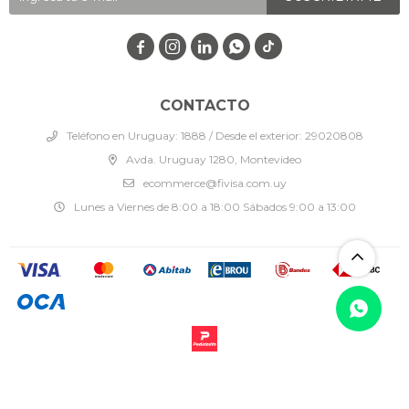




CONTACTO
Teléfono en Uruguay: 1888 / Desde el exterior: 29020808
Avda. Uruguay 1280, Montevideo
ecommerce@fivisa.com.uy
Lunes a Viernes de 8:00 a 18:00 Sábados 9:00 a 13:00
© Copyright 2026 / Fivisa