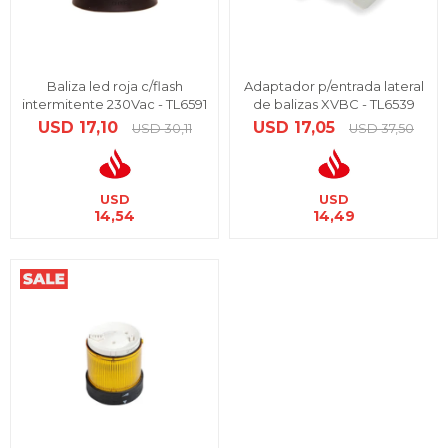
Baliza led roja c/flash
Adaptador p/entrada lateral
intermitente 230Vac - TL6591
de balizas XVBC - TL6539
USD
17,10
USD
17,05
USD
30,11
USD
37,50
USD
USD
14,54
14,49