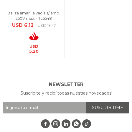
Baliza amarilla vacía s/lámp.
250V máx. - TL6548
USD
6,12
USD
13,47
USD
5,20
NEWSLETTER
¡Suscribite y recibí todas nuestras novedades!
SUSCRIBIRME



