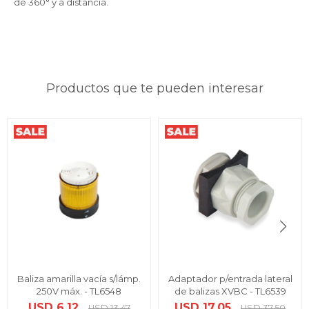
de 360° y a distancia.
Productos que te pueden interesar
Baliza amarilla vacía s/lámp.
Adaptador p/entrada lateral
250V máx. - TL6548
de balizas XVBC - TL6539
USD
6,12
USD
17,05
USD
13,47
USD
37,50