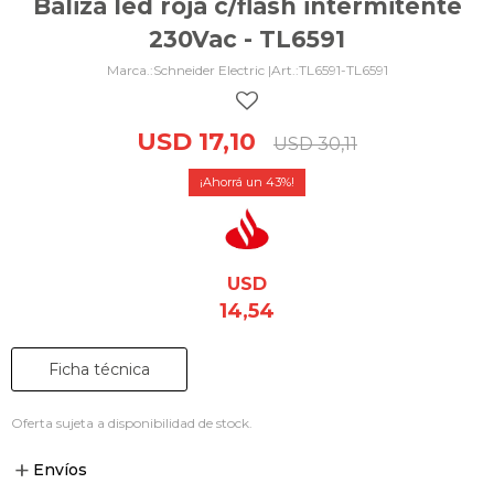
Baliza led roja c/flash intermitente
230Vac - TL6591
Schneider Electric |
TL6591-TL6591
USD
17,10
USD
30,11
43
USD
14,54
Ficha técnica
Oferta sujeta a disponibilidad de stock.
Envíos