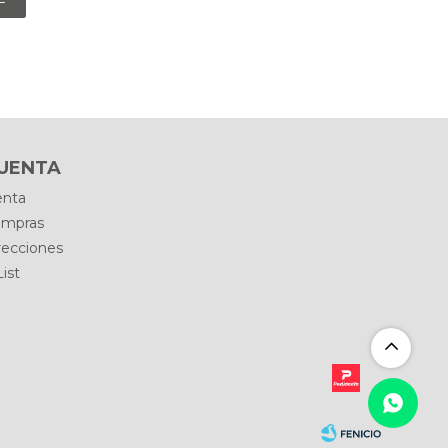
CUENTA
enta
ompras
recciones
ist