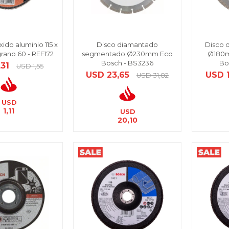
xido aluminio 115 x
Disco diamantado
Disco 
rano 60 - REF172
segmentado Ø230mm Eco
Ø180m
Bosch - BS3236
Bo
,31
USD
1,55
USD
23,65
USD
USD
31,82
USD
1,11
USD
20,10