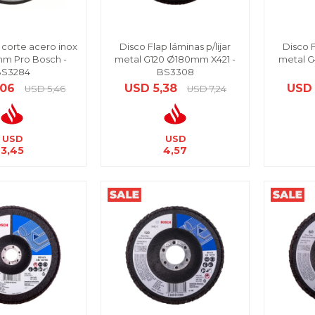
1 corte acero inox
Disco Flap láminas p/lijar
Disco F
mm Pro Bosch -
metal G120 Ø180mm X421 -
metal G
BS3284
BS3308
,06
USD
5,38
USD
USD
5,46
USD
7,24
USD
USD
3,45
4,57