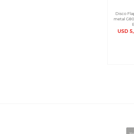
Disco Flap
metal G80
USD
5