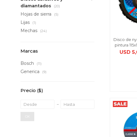
diamantados
(20)
Hojas de sierra
(5)
Lijas
(1)
Mechas
(24)
Disco de ny
pintura 115
Marcas
USD
5
Bosch
(11)
Generica
(9)
Precio
($)
OK