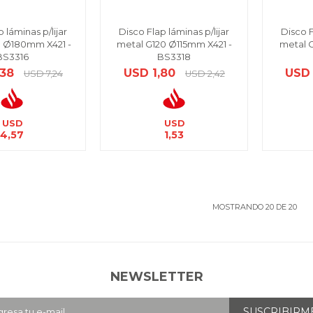
 láminas p/lijar
Disco Flap láminas p/lijar
Disco F
 Ø180mm X421 -
metal G120 Ø115mm X421 -
metal 
BS3316
BS3318
,38
USD
1,80
USD
USD
7,24
USD
2,42
USD
USD
4,57
1,53
MOSTRANDO
20
DE
20
NEWSLETTER
SUSCRIBIRM