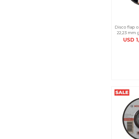
Disco flap o
22,23 mm g
USD
1