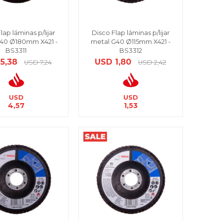
lap láminas p/lijar
Disco Flap láminas p/lijar
40 Ø180mm X421 -
metal G40 Ø115mm X421 -
BS3311
BS3312
5,38
USD
1,80
USD
7,24
USD
2,42
USD
USD
4,57
1,53