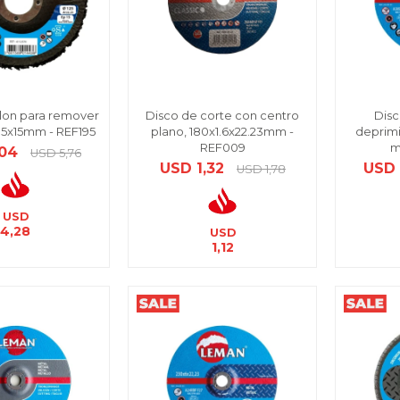
lon para remover
Disco de corte con centro
Disc
x15x15mm - REF195
plano, 180x1.6x22.23mm -
deprimid
REF009
m
,04
USD
5,76
USD
1,32
USD
USD
1,78
USD
4,28
USD
1,12