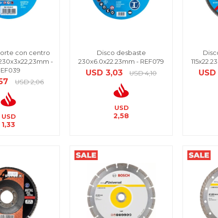
orte con centro
Disco desbaste
Disc
230x3x22,23mm -
230x6.0x22.23mm - REF079
115x22.2
REF039
USD
3,03
USD
USD
4,10
,57
USD
2,06
USD
2,58
USD
1,33