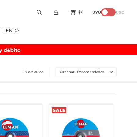
UYU
USD
$
0
TIENDA
20 artículos
Recomendados