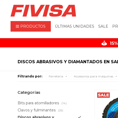
PRODUCTOS
ÚLTIMAS UNIDADES
SALE
PR
DISCOS ABRASIVOS Y DIAMANTADOS EN SA
Filtrando por:
Ferretería
Accesorios para máquinas
Categorías
Bits para atornilladores
(14)
Clavos y fulminantes
(26)
Discos abrasivos y