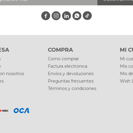




ESA
COMPRA
MI 
s
Como comprar
Mi cu
o
Factura electronica
Mis c
con nosotros
Envíos y devoluciones
Mis di
es
Preguntas frecuentes
Wish L
Términos y condiciones