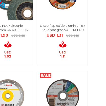
o FLAP zirconio
Disco flap oxido aluminio 115 x
3mm GR.60 - REF152
22,23 mm grano 40 - REF170
1,90
USD
1,31
USD
2,58
USD
1,55
USD
USD
1,62
1,11