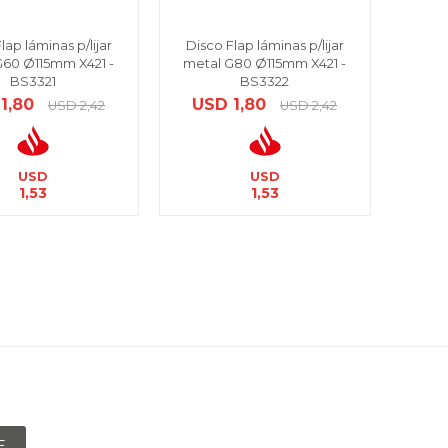
lap láminas p/lijar
Disco Flap láminas p/lijar
G60 Ø115mm X421 -
metal G80 Ø115mm X421 -
BS3321
BS3322
1,80
USD
1,80
USD
2,42
USD
2,42
USD
USD
1,53
1,53
E