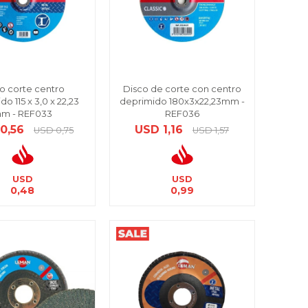
o corte centro
Disco de corte con centro
o 115 x 3,0 x 22,23
deprimido 180x3x22,23mm -
m - REF033
REF036
0,56
USD
1,16
USD
0,75
USD
1,57
USD
USD
0,48
0,99