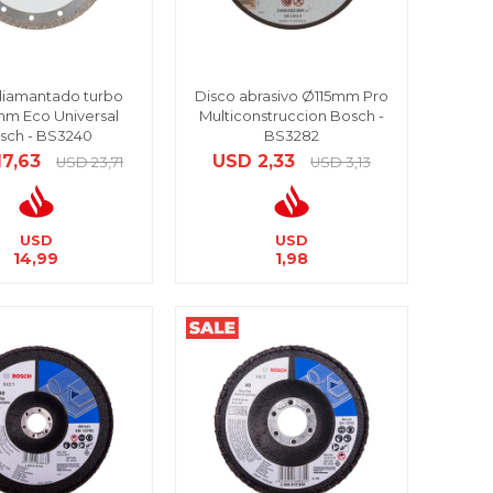
diamantado turbo
Disco abrasivo Ø115mm Pro
m Eco Universal
Multiconstruccion Bosch -
sch - BS3240
BS3282
17,63
USD
2,33
USD
23,71
USD
3,13
USD
USD
14,99
1,98