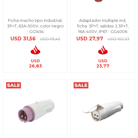
Ficha macho tipo industrial,
Adaptador múltiple ind,
3P+T, 63A-500V, color negro
ficha: 3P+T, salidas: 2 3P+T,
- GG1454
16A-400V, IP67 - GG4006
USD
31,56
USD
27,97
USD
115,45
USD
102,33
USD
USD
26,83
23,77