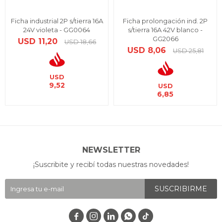
Ficha industrial 2P s/tierra 16A
Ficha prolongación ind. 2P
24V violeta - GG0064
s/tierra 16A 42V blanco -
GG2066
USD
11,20
USD
18,66
USD
8,06
USD
25,81
USD
9,52
USD
6,85
NEWSLETTER
¡Suscribite y recibí todas nuestras novedades!
SUSCRIBIRME



