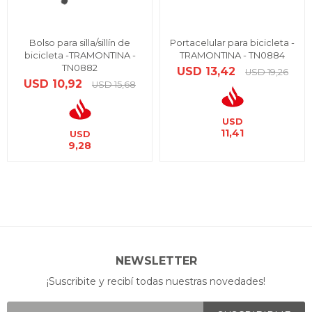
Bolso para silla/sillín de
Portacelular para bicicleta -
bicicleta -TRAMONTINA -
TRAMONTINA - TN0884
TN0882
USD
13,42
USD
19,26
USD
10,92
USD
15,68
USD
11,41
USD
9,28
NEWSLETTER
¡Suscribite y recibí todas nuestras novedades!