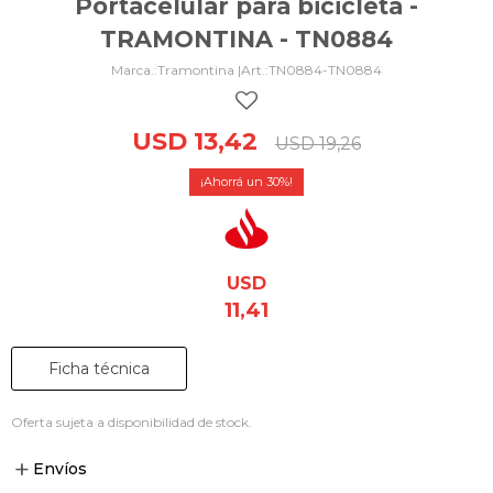
Portacelular para bicicleta -
TRAMONTINA - TN0884
Tramontina |
TN0884-TN0884
USD
13,42
USD
19,26
30
USD
11,41
Ficha técnica
Oferta sujeta a disponibilidad de stock.
Envíos