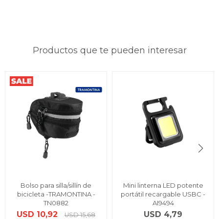
Productos que te pueden interesar
Bolso para silla/sillín de
Mini linterna LED potente
bicicleta -TRAMONTINA -
portátil recargable USBC -
TN0882
AI9494
USD
10,92
USD
4,79
USD
15,68