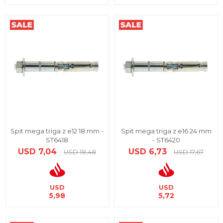
Spit mega triga z e12 18 mm -
Spit mega triga z e16 24 mm
ST6418
- ST6420
USD
7,04
USD
6,73
USD
18,48
USD
17,67
USD
USD
5,98
5,72