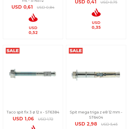
mt - ST6372
USD
0,41
USD
0,75
USD
0,61
USD
0,84
USD
0,35
USD
0,52
Taco spit fix 3 ø 12 x - ST6384
Spit mega triga z e8 12 mm -
ST6404
USD
1,06
USD
1,72
USD
2,98
USD
5,45