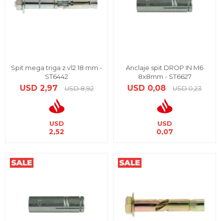
Spit mega triga z v12 18 mm -
Anclaje spit DROP IN M6
ST6442
8x8mm - ST6627
USD
2,97
USD
0,08
USD
8,92
USD
0,23
USD
USD
2,52
0,07