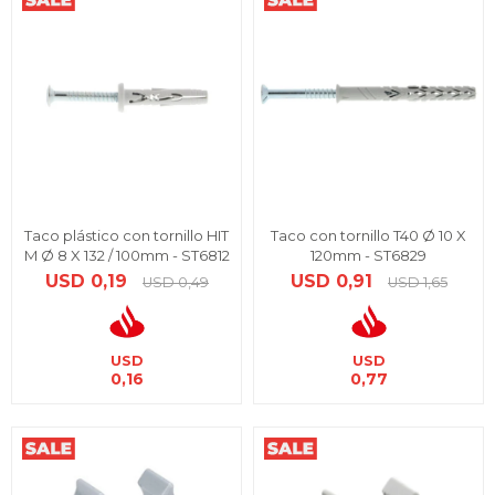
Taco plástico con tornillo HIT
Taco con tornillo T40 Ø 10 X
M Ø 8 X 132 / 100mm - ST6812
120mm - ST6829
USD
0,19
USD
0,91
USD
0,49
USD
1,65
USD
USD
0,16
0,77