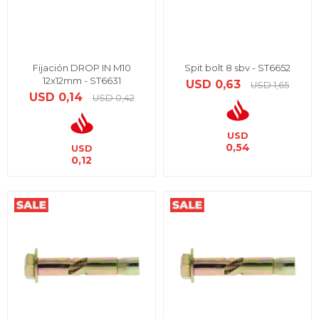
Fijación DROP IN M10
Spit bolt 8 sbv - ST6652
12x12mm - ST6631
USD
0,63
USD
1,65
USD
0,14
USD
0,42
USD
0,54
USD
0,12