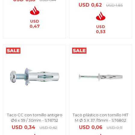
USD
0,62
USD
1,85
USD
0,47
USD
0,53
Taco CC con tornillo antigiro
Taco plástico con tornillo HIT
Ø6 x 59 / 30mm - ST6752
M Ø 5 X 37 /15mm - ST6802
USD
0,34
USD
0,06
USD
0,62
USD
0,11