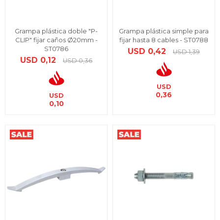
Grampa plástica doble "P-
Grampa plástica simple para
CLIP" fijar caños Ø20mm -
fijar hasta 8 cables - ST0788
ST0786
USD
0,42
USD
1,39
USD
0,12
USD
0,36
USD
0,36
USD
0,10