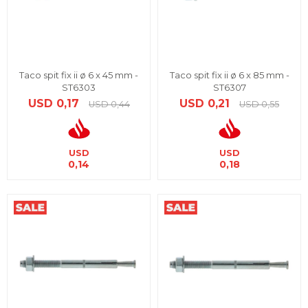
Taco spit fix ii ø 6 x 45 mm -
Taco spit fix ii ø 6 x 85 mm -
ST6303
ST6307
USD
0,17
USD
0,21
USD
0,44
USD
0,55
USD
USD
0,14
0,18