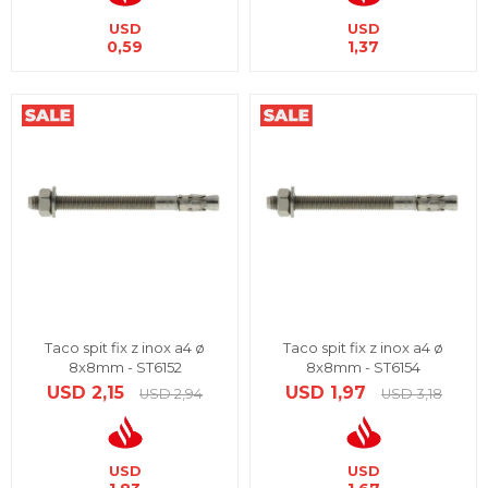
USD
USD
0,59
1,37
Taco spit fix z inox a4 ø
Taco spit fix z inox a4 ø
8x8mm - ST6152
8x8mm - ST6154
USD
2,15
USD
1,97
USD
2,94
USD
3,18
USD
USD