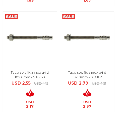
1,83
1,67
Taco spit fix z inox a4 ø
Taco spit fix z inox a4 ø
10x10mm - ST6160
10x10mm - ST6162
USD
2,55
USD
2,79
USD
4,12
USD
4,51
USD
USD
2,17
2,37