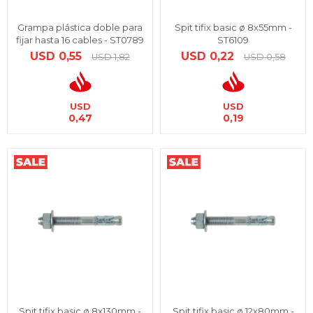
Grampa plástica doble para
Spit tifix basic ø 8x55mm -
fijar hasta 16 cables - ST0789
ST6109
USD
0,55
USD
0,22
USD
1,82
USD
0,58
USD
USD
0,47
0,19
Spit tifix basic ø 8x130mm -
Spit tifix basic ø 12x80mm -