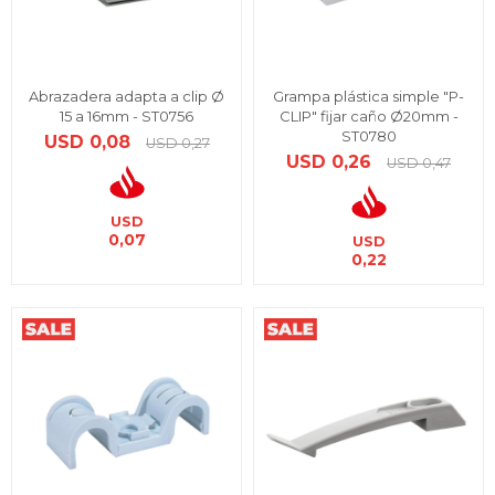
Abrazadera adapta a clip Ø
Grampa plástica simple "P-
15 a 16mm - ST0756
CLIP" fijar caño Ø20mm -
ST0780
USD
0,08
USD
0,27
USD
0,26
USD
0,47
USD
0,07
USD
0,22