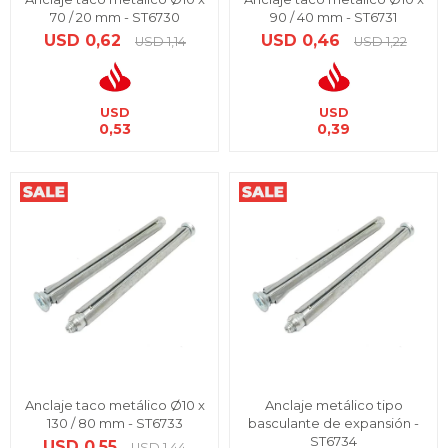
70 / 20 mm - ST6730
90 / 40 mm - ST6731
USD
0,62
USD
0,46
USD
1,14
USD
1,22
USD
USD
0,53
0,39
Anclaje taco metálico Ø10 x
Anclaje metálico tipo
130 / 80 mm - ST6733
basculante de expansión -
ST6734
USD
0,55
USD
1,44