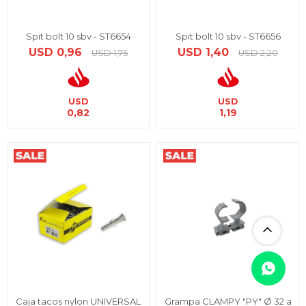
Spit bolt 10 sbv - ST6654
Spit bolt 10 sbv - ST6656
USD
0,96
USD
1,40
USD
1,75
USD
2,20
USD
USD
0,82
1,19
Caja tacos nylon UNIVERSAL
Grampa CLAMPY "PY" Ø 32 a