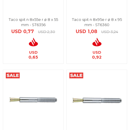
Taco spit n 8x55e r ø 8 x 55
Taco spit n 8x95e r ø 8 x 95
mm - ST6356
mm - ST6360
USD
0,77
USD
1,08
USD
2,30
USD
3,24
USD
USD
0,65
0,92