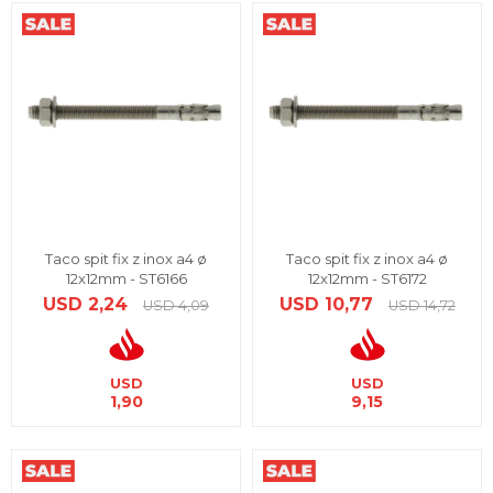
Taco spit fix z inox a4 ø
Taco spit fix z inox a4 ø
12x12mm - ST6166
12x12mm - ST6172
USD
2,24
USD
10,77
USD
4,09
USD
14,72
USD
USD
1,90
9,15