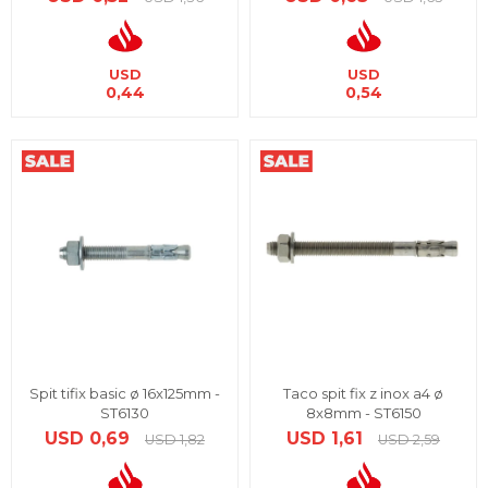
USD
USD
0,44
0,54
Spit tifix basic ø 16x125mm -
Taco spit fix z inox a4 ø
ST6130
8x8mm - ST6150
USD
0,69
USD
1,61
USD
1,82
USD
2,59