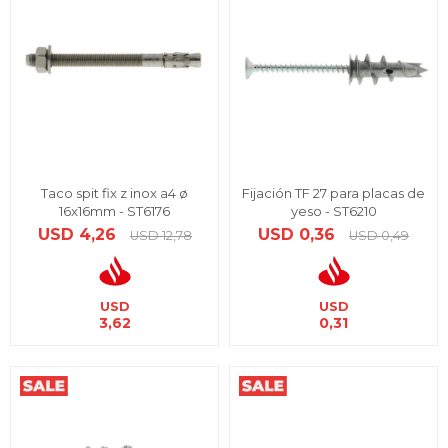
Taco spit fix z inox a4 ø
Fijación TF 27 para placas de
16x16mm - ST6176
yeso - ST6210
USD
4,26
USD
0,36
USD
12,78
USD
0,49
USD
USD
3,62
0,31