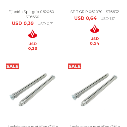
Fijación Spit grip 062060 -
SPIT GRIP 062070 - ST6632
ST6630
USD
0,64
USD
1,17
USD
0,39
USD
0,71
USD
0,54
USD
0,33
Anclaje taco metálico Ø10 x
Anclaje taco metálico Ø10 x