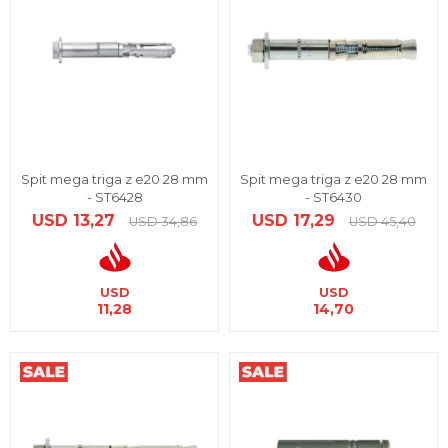
Spit mega triga z e20 28 mm
Spit mega triga z e20 28 mm
- ST6428
- ST6430
USD
13,27
USD
17,29
USD
34,86
USD
45,40
USD
USD
11,28
14,70