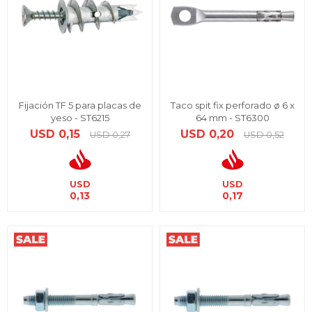
Fijación TF 5 para placas de
Taco spit fix perforado ø 6 x
yeso - ST6215
64 mm - ST6300
USD
0,15
USD
0,20
USD
0,27
USD
0,52
USD
USD
0,13
0,17