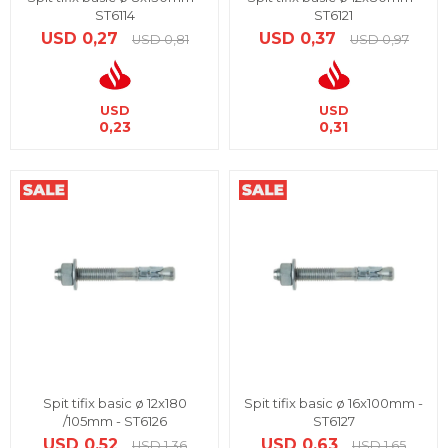
ST6114
ST6121
USD
0,27
USD
0,37
USD
0,81
USD
0,97
USD
USD
0,23
0,31
Spit tifix basic ø 12x180
Spit tifix basic ø 16x100mm -
/105mm - ST6126
ST6127
USD
0,52
USD
0,63
USD
1,36
USD
1,65