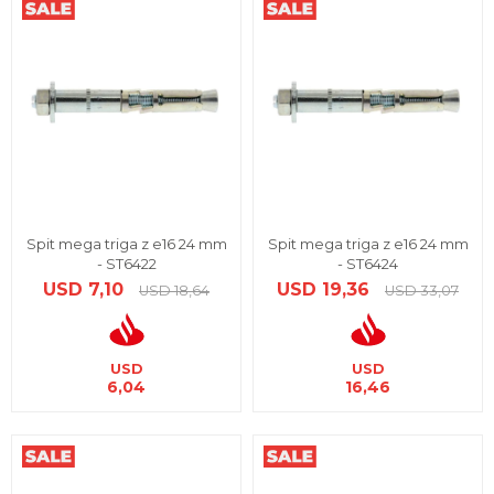
Spit mega triga z e16 24 mm
Spit mega triga z e16 24 mm
- ST6422
- ST6424
USD
7,10
USD
19,36
USD
18,64
USD
33,07
USD
USD
6,04
16,46