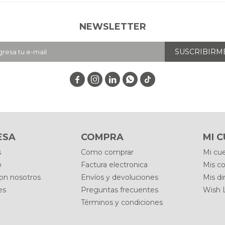
NEWSLETTER
SUSCRIBIRM




ESA
COMPRA
MI 
s
Como comprar
Mi cu
o
Factura electronica
Mis c
con nosotros
Envíos y devoluciones
Mis di
es
Preguntas frecuentes
Wish L
Términos y condiciones