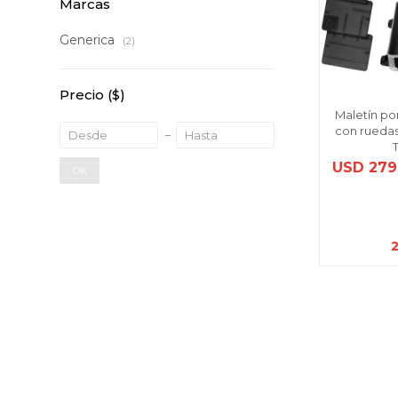
Marcas
Generica
(2)
Precio
($)
Maletín po
con rueda
USD
279
OK