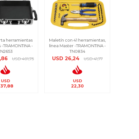
rta herramientas
Maletín con 41 herramientas,
s -TRAMONTINA -
línea Master -TRAMONTINA -
TN2653
TN0834
,86
USD
26,24
USD
401,75
USD
41,77
USD
USD
237,88
22,30