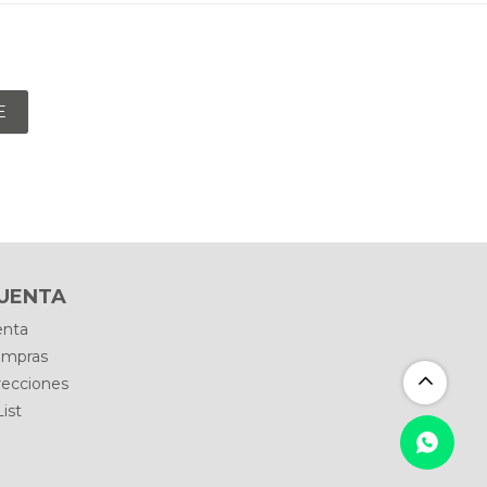
E
CUENTA
enta
ompras
recciones
ist